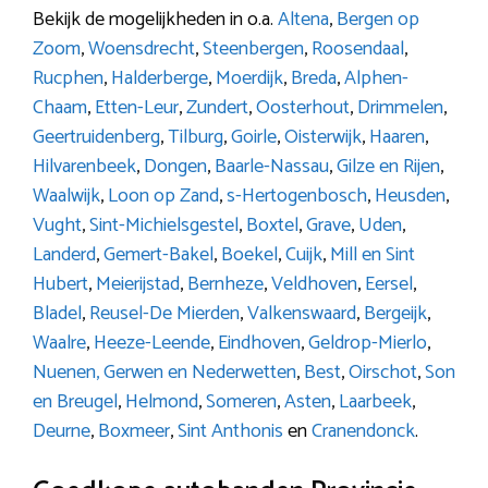
Bekijk de mogelijkheden in o.a.
Altena
,
Bergen op
Zoom
,
Woensdrecht
,
Steenbergen
,
Roosendaal
,
Rucphen
,
Halderberge
,
Moerdijk
,
Breda
,
Alphen-
Chaam
,
Etten-Leur
,
Zundert
,
Oosterhout
,
Drimmelen
,
Geertruidenberg
,
Tilburg
,
Goirle
,
Oisterwijk
,
Haaren
,
Hilvarenbeek
,
Dongen
,
Baarle-Nassau
,
Gilze en Rijen
,
Waalwijk
,
Loon op Zand
,
s-Hertogenbosch
,
Heusden
,
Vught
,
Sint-Michielsgestel
,
Boxtel
,
Grave
,
Uden
,
Landerd
,
Gemert-Bakel
,
Boekel
,
Cuijk
,
Mill en Sint
Hubert
,
Meierijstad
,
Bernheze
,
Veldhoven
,
Eersel
,
Bladel
,
Reusel-De Mierden
,
Valkenswaard
,
Bergeijk
,
Waalre
,
Heeze-Leende
,
Eindhoven
,
Geldrop-Mierlo
,
Nuenen, Gerwen en Nederwetten
,
Best
,
Oirschot
,
Son
en Breugel
,
Helmond
,
Someren
,
Asten
,
Laarbeek
,
Deurne
,
Boxmeer
,
Sint Anthonis
en
Cranendonck
.