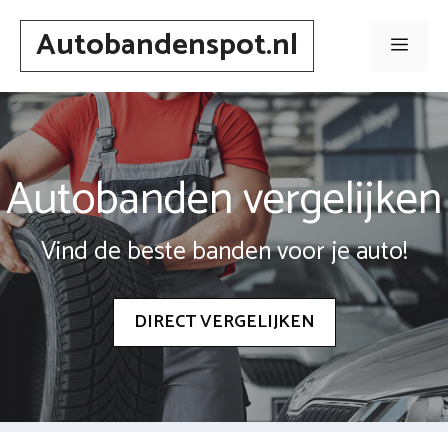
Spring
Autobandenspot.nl
naar
Men
inhoud
Autobanden vergelijken
Vind de beste banden voor je auto!
DIRECT VERGELIJKEN