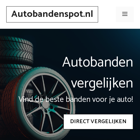
Spring
Autobandenspot.nl
naar
Men
inhoud
Autobanden
vergelijken
Vind de beste banden voor je auto!
DIRECT VERGELIJKEN