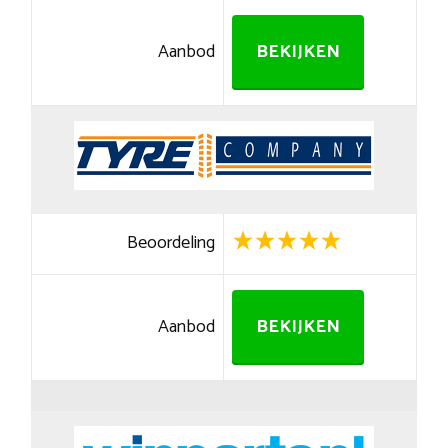
Aanbod
BEKIJKEN
Beoordeling
Aanbod
BEKIJKEN