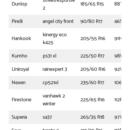
streetresponse
Dunlop
185/65 R15
88T
2
Pirelli
angel city front
90/80 R17
46S
kinergy eco
Hankook
205/55 R16
91H
k425
Kumho
ps31 xl
225/50 R17
98W
Uniroyal
rainexpert 3
205/60 R16
92V
Nexen
cp521xl
235/60 R17
106H
vanhawk 2
Firestone
225/65 R16
112R
winter
Superia
sa37
265/35 R18
97Y