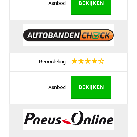
Aanbod
BEKIJKEN
Beoordeling
Aanbod
BEKIJKEN