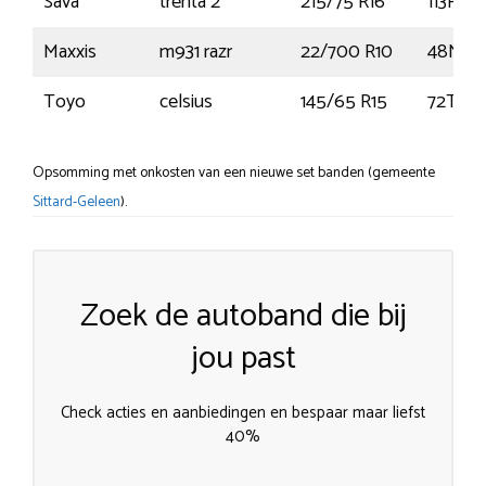
Sava
trenta 2
215/75 R16
113R
Maxxis
m931 razr
22/700 R10
48N
Toyo
celsius
145/65 R15
72T
Opsomming met onkosten van een nieuwe set banden (gemeente
Sittard-Geleen
).
Zoek de autoband die bij
jou past
Check acties en aanbiedingen en bespaar maar liefst
40%