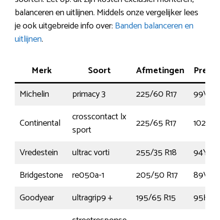
balanceren en uitlijnen. Middels onze vergelijker lees
je ook uitgebreide info over:
Banden balanceren en
uitlijnen
.
Merk
Soort
Afmetingen
Presta
Michelin
primacy 3
225/60 R17
99V
crosscontact lx
Continental
225/65 R17
102H
sport
Vredestein
ultrac vorti
255/35 R18
94Y
Bridgestone
re050a-1
205/50 R17
89V
Goodyear
ultragrip9 +
195/65 R15
95H