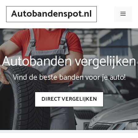
Spring
Autobandenspot.nl
naar
Men
inhoud
Autobanden vergelijken
Vind de beste banden voor je auto!
DIRECT VERGELIJKEN