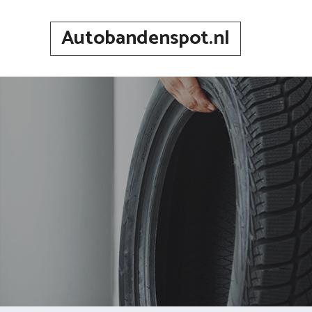
Spring
naar
Autobandenspot.nl
inhoud