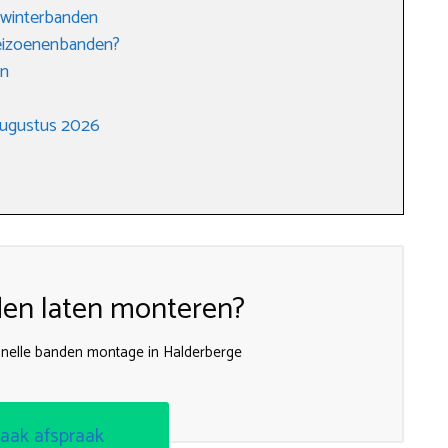
 winterbanden
seizoenenbanden?
en
augustus 2026
en laten monteren?
 snelle banden montage in Halderberge
aak afspraak