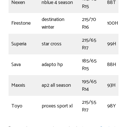
Nexen
nblue 4 season
88T
R15
destination
215/70
Firestone
100H
winter
R16
215/65
Superia
star cross
99H
R17
185/65
Sava
adapto hp
88H
R15
195/65
Maxxis
ap2 all season
93H
R14
215/55
Toyo
proxes sport xl
98Y
R17