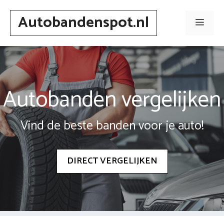
Spring
Autobandenspot.nl
naar
Men
inhoud
Autobanden vergelijken
Vind de beste banden voor je auto!
DIRECT VERGELIJKEN