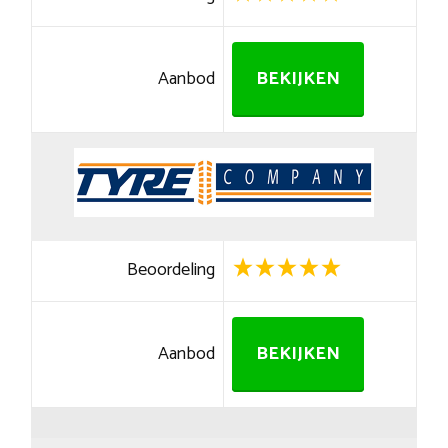
Aanbod
BEKIJKEN
Beoordeling
Aanbod
BEKIJKEN