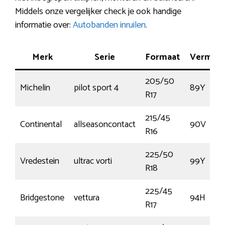
Middels onze vergelijker check je ook handige
informatie over:
Autobanden inruilen
.
Merk
Serie
Formaat
Vermog
205/50
Michelin
pilot sport 4
89Y
R17
215/45
Continental
allseasoncontact
90V
R16
225/50
Vredestein
ultrac vorti
99Y
R18
225/45
Bridgestone
vettura
94H
R17