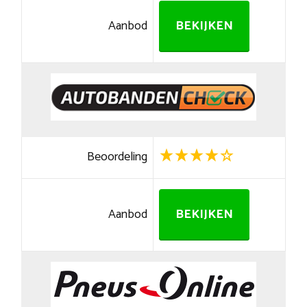
Aanbod
BEKIJKEN
Beoordeling
Aanbod
BEKIJKEN