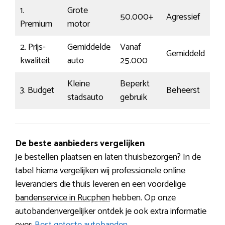
1.
Grote
50.000+
Agressief
18
Premium
motor
2. Prijs-
Gemiddelde
Vanaf
Gemiddeld
€1
kwaliteit
auto
25.000
Kleine
Beperkt
3. Budget
Beheerst
€7
stadsauto
gebruik
De beste aanbieders vergelijken
Je bestellen plaatsen en laten thuisbezorgen? In de
tabel hierna vergelijken wij professionele online
leveranciers die thuis leveren en een voordelige
bandenservice in Rucphen
hebben. Op onze
autobandenvergelijker ontdek je ook extra informatie