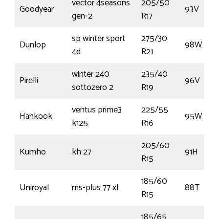
vector 4seasons
205/50
Goodyear
93V
gen-2
R17
sp winter sport
275/30
Dunlop
98W
4d
R21
winter 240
235/40
Pirelli
96V
sottozero 2
R19
ventus prime3
225/55
Hankook
95W
k125
R16
205/60
Kumho
kh 27
91H
R15
185/60
Uniroyal
ms-plus 77 xl
88T
R15
185/65