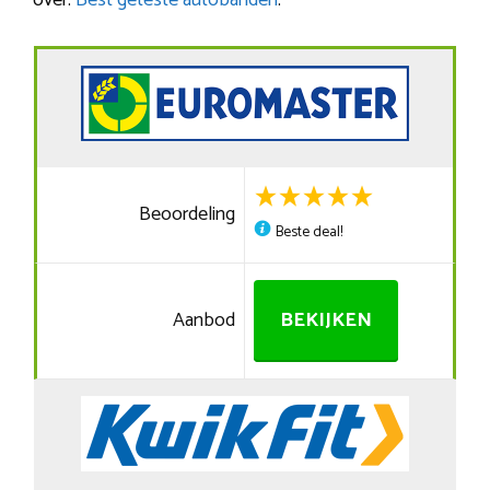
over:
Best geteste autobanden
.
Beoordeling
Beste deal!
Aanbod
BEKIJKEN