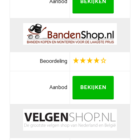
Aanbod
BEKIJKEN
Beoordeling
Aanbod
BEKIJKEN