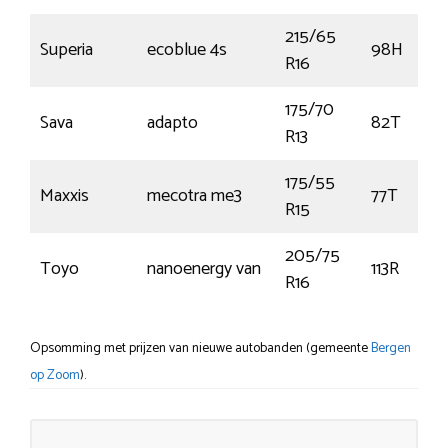
215/65
Superia
ecoblue 4s
98H
R16
175/70
Sava
adapto
82T
R13
175/55
Maxxis
mecotra me3
77T
R15
205/75
Toyo
nanoenergy van
113R
R16
Opsomming met prijzen van nieuwe autobanden (gemeente
Bergen
op Zoom
).