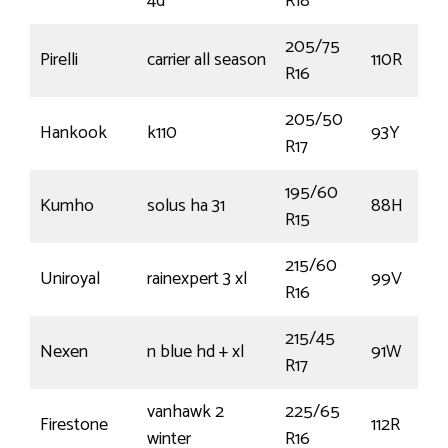
4d
R18
205/75
Pirelli
carrier all season
110R
R16
205/50
Hankook
k110
93Y
R17
195/60
Kumho
solus ha 31
88H
R15
215/60
Uniroyal
rainexpert 3 xl
99V
R16
215/45
Nexen
n blue hd + xl
91W
R17
vanhawk 2
225/65
Firestone
112R
winter
R16