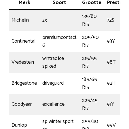
Merk
Soort
Grootte
Prestatie
135/80
Michelin
zx
72S
R15
premiumcontact
205/50
Continental
93Y
6
R17
wintrac ice
215/55
Vredestein
98T
spiked
R17
185/65
Bridgestone
driveguard
92H
R15
225/45
Goodyear
excellence
91Y
R17
sp winter sport
255/40
Dunlop
99V