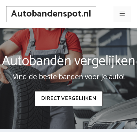
Spring
Autobandenspot.nl
naar
Men
inhoud
Autobanden vergelijken
Vind de beste banden voor je auto!
DIRECT VERGELIJKEN