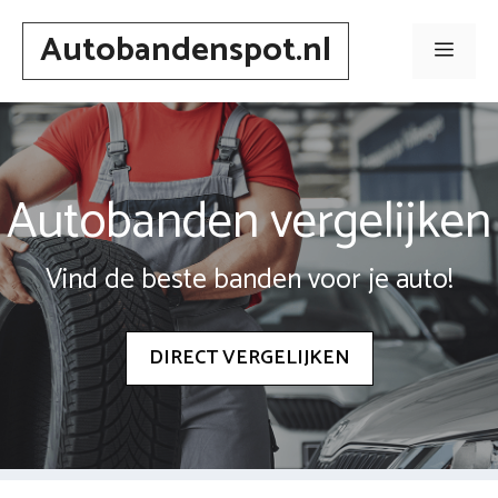
Spring
Autobandenspot.nl
naar
Men
inhoud
Autobanden vergelijken
Vind de beste banden voor je auto!
DIRECT VERGELIJKEN