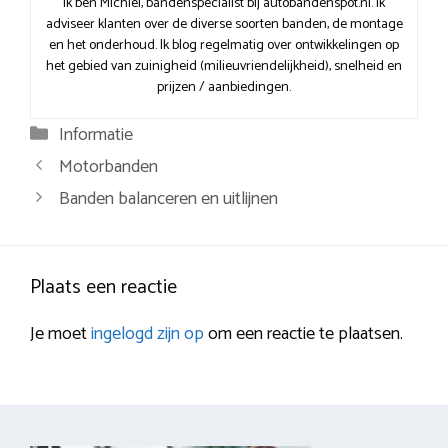
Ik ben Michiel, bandenspecialist bij autobandenspot.nl. Ik
adviseer klanten over de diverse soorten banden, de montage
en het onderhoud. Ik blog regelmatig over ontwikkelingen op
het gebied van zuinigheid (milieuvriendelijkheid), snelheid en
prijzen / aanbiedingen.
Categorieën
Informatie
Berichtnavigatie
Motorbanden
Banden balanceren en uitlijnen
Plaats een reactie
Je moet
ingelogd zijn op
om een reactie te plaatsen.