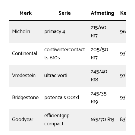
Merk
Serie
Afmeting
Kenm
215/60
Michelin
primacy 4
96H
R17
contiwintercontact
205/50
Continental
93V
ts 810s
R17
245/40
Vredestein
ultrac vorti
97Y
R18
245/35
Bridgestone
potenza s 001xl
93Y
R19
efficientgrip
Goodyear
165/70 R13
83T
compact