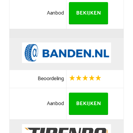
Aanbod
BEKIJKEN
Beoordeling
Aanbod
BEKIJKEN