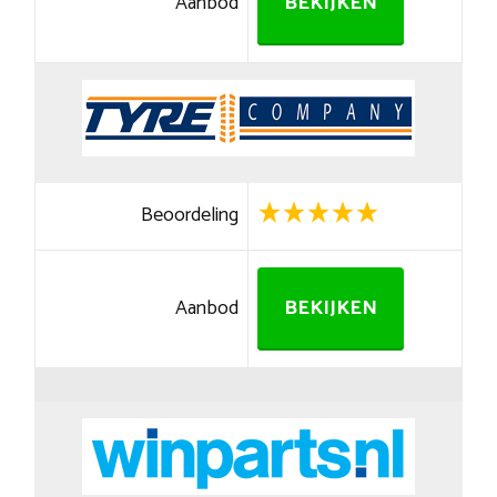
Aanbod
BEKIJKEN
Beoordeling
Aanbod
BEKIJKEN