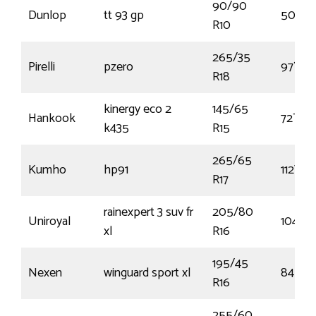
90/90
Dunlop
tt 93 gp
50J
R10
265/35
Pirelli
pzero
97Y
R18
kinergy eco 2
145/65
Hankook
72T
k435
R15
265/65
Kumho
hp91
112V
R17
rainexpert 3 suv fr
205/80
Uniroyal
104T
xl
R16
195/45
Nexen
winguard sport xl
84H
R16
255/60