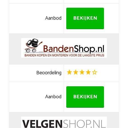
Aanbod
BEKIJKEN
Beoordeling
Aanbod
BEKIJKEN