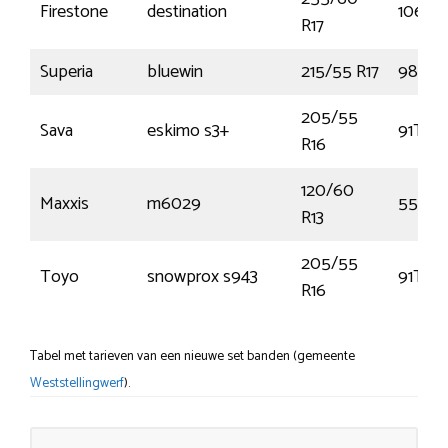
Firestone
destination
106H
R17
Superia
bluewin
215/55 R17
98H
205/55
Sava
eskimo s3+
91T
R16
120/60
Maxxis
m6029
55P
R13
205/55
Toyo
snowprox s943
91T
R16
Tabel met tarieven van een nieuwe set banden (gemeente
Weststellingwerf
).