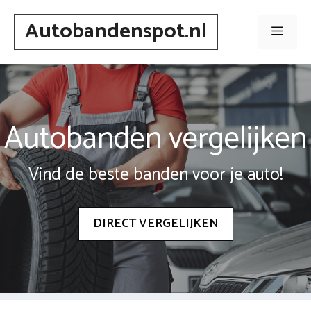
Spring
Autobandenspot.nl
naar
Men
inhoud
Autobanden vergelijken
Vind de beste banden voor je auto!
DIRECT VERGELIJKEN