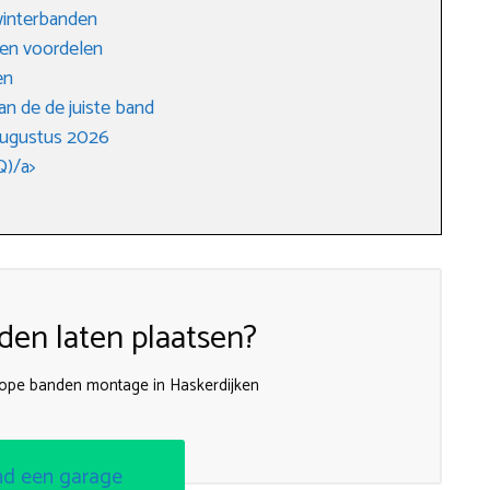
winterbanden
 en voordelen
en
an de de juiste band
augustus 2026
Q)/a>
en laten plaatsen?
ope banden montage in Haskerdijken
nd een garage