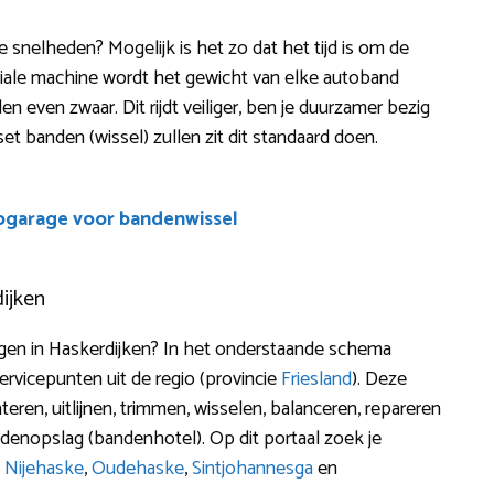
e snelheden? Mogelijk is het zo dat het tijd is om de
ciale machine wordt het gewicht van elke autoband
n even zwaar. Dit rijdt veiliger, ben je duurzamer bezig
 set banden (wissel) zullen zit dit standaard doen.
ogarage voor bandenwissel
ijken
n in Haskerdijken? In het onderstaande schema
rvicepunten uit de regio (provincie
Friesland
). Deze
ren, uitlijnen, trimmen, wisselen, balanceren, repareren
denopslag (bandenhotel). Op dit portaal zoek je
,
Nijehaske
,
Oudehaske
,
Sintjohannesga
en