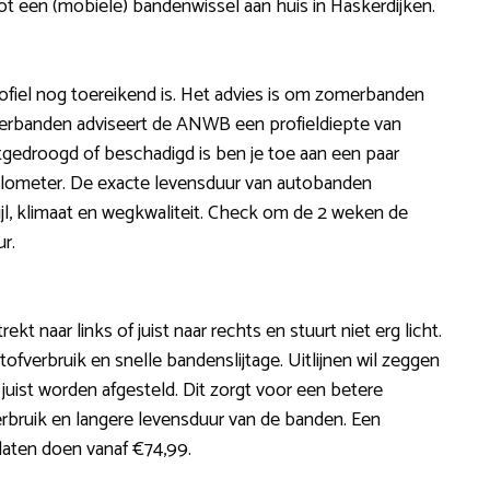
ot een (mobiele) bandenwissel aan huis in Haskerdijken.
ofiel nog toereikend is. Het advies is om zomerbanden
 winterbanden adviseert de ANWB een profieldiepte van
tgedroogd of beschadigd is ben je toe aan een paar
 kilometer. De exacte levensduur van autobanden
stijl, klimaat en wegkwaliteit. Check om de 2 weken de
r.
trekt naar links of juist naar rechts en stuurt niet erg licht.
tofverbruik en snelle bandenslijtage. Uitlijnen wil zeggen
uist worden afgesteld. Dit zorgt voor een betere
erbruik en langere levensduur van de banden. Een
 laten doen vanaf €74,99.