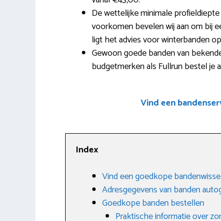
vanaf €43,00.
De wettelijke minimale profieldiep
voorkomen bevelen wij aan om bij ee
ligt het advies voor winterbanden op 
Gewoon goede banden van bekende m
budgetmerken als Fullrun bestel je a
Vind een bandenserv
Index
Vind een goedkope bandenwissel
Adresgegevens van banden autog
Goedkope banden bestellen
Praktische informatie over 