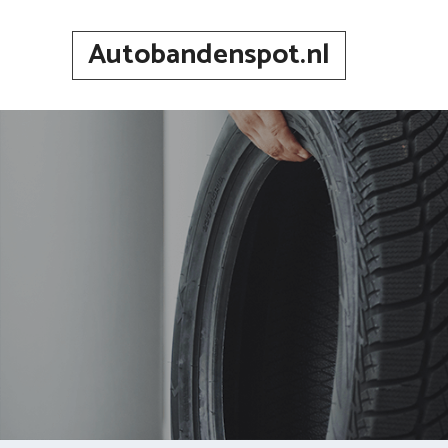
Spring
naar
Autobandenspot.nl
inhoud