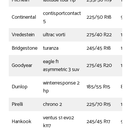
Michelin
latitude tour hp
255/50 R19
103V
contisportcontact
Continental
225/50 R18
95W
5
Vredestein
ultrac vorti
275/40 R22
108
Bridgestone
turanza
245/45 R18
100
eagle f1
Goodyear
275/45 R20
110Y
asymmetric 3 suv
winterresponse 2
Dunlop
185/55 R15
86H
hp
Pirelli
chrono 2
225/70 R15
112S
ventus s1 evo2
Hankook
245/45 R17
99Y
k117