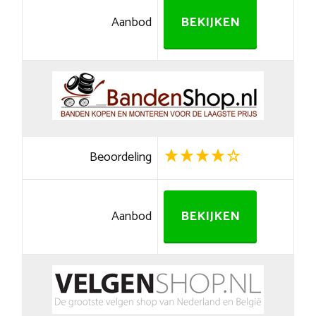
Aanbod
BEKIJKEN
Beoordeling
Aanbod
BEKIJKEN