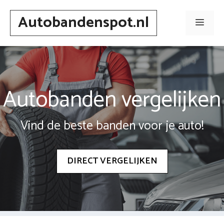
Spring
Autobandenspot.nl
naar
Men
inhoud
Autobanden vergelijken
Vind de beste banden voor je auto!
DIRECT VERGELIJKEN