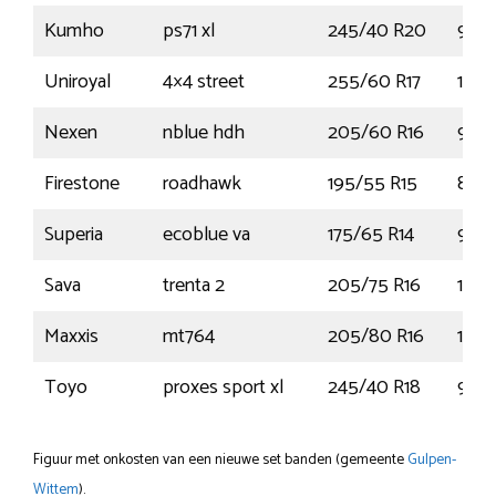
Kumho
ps71 xl
245/40 R20
99Y
Uniroyal
4×4 street
255/60 R17
106
Nexen
nblue hdh
205/60 R16
92H
Firestone
roadhawk
195/55 R15
85V
Superia
ecoblue va
175/65 R14
90T
Sava
trenta 2
205/75 R16
110R
Maxxis
mt764
205/80 R16
108
Toyo
proxes sport xl
245/40 R18
97Y
Figuur met onkosten van een nieuwe set banden (gemeente
Gulpen-
Wittem
).