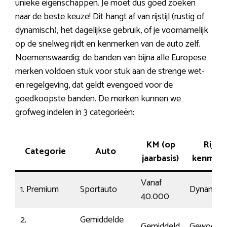
unieke eigenschappen. Je moet dus goed zoeken
naar de beste keuze! Dit hangt af van rijstijl (rustig of
dynamisch), het dagelijkse gebruik, of je voornamelijk
op de snelweg rijdt en kenmerken van de auto zelf.
Noemenswaardig: de banden van bijna alle Europese
merken voldoen stuk voor stuk aan de strenge wet-
en regelgeving, dat geldt evengoed voor de
goedkoopste banden. De merken kunnen we
grofweg indelen in 3 categorieën:
KM (op
Rij-
Categorie
Auto
jaarbasis)
kenmer
Vanaf
1. Premium
Sportauto
Dynamisc
40.000
2.
Gemiddelde
Gemiddeld
Gewoon