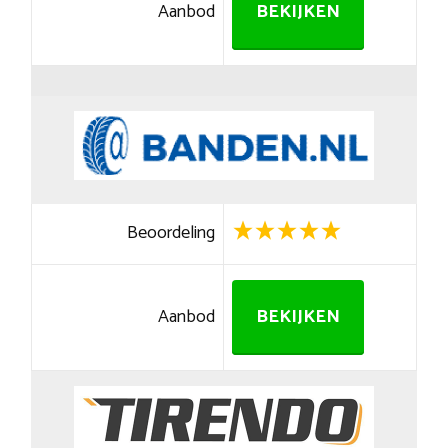
Aanbod
BEKIJKEN
Beoordeling
Aanbod
BEKIJKEN