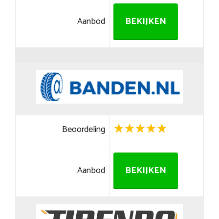
Aanbod
BEKIJKEN
Beoordeling
Aanbod
BEKIJKEN