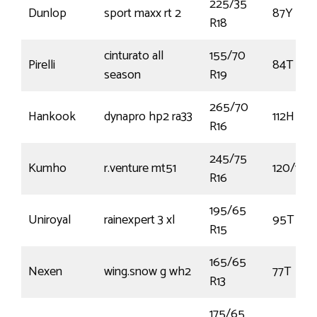
225/35
Dunlop
sport maxx rt 2
87Y
R18
cinturato all
155/70
Pirelli
84T
season
R19
265/70
Hankook
dynapro hp2 ra33
112H
R16
245/75
Kumho
r.venture mt51
120/116
R16
195/65
Uniroyal
rainexpert 3 xl
95T
R15
165/65
Nexen
wing.snow g wh2
77T
R13
175/65