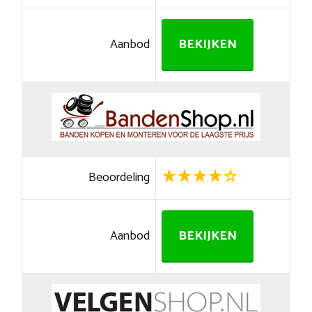
Aanbod
BEKIJKEN
Beoordeling
Aanbod
BEKIJKEN