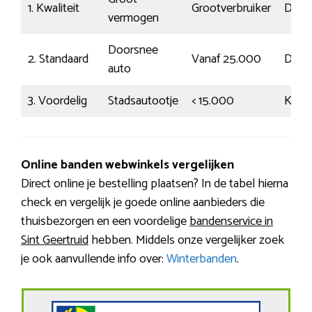
1. Kwaliteit
Grootverbruiker
Dyna
vermogen
Doorsnee
2. Standaard
Vanaf 25.000
Door
auto
3. Voordelig
Stadsautootje
< 15.000
Kalm
Online banden webwinkels vergelijken
Direct online je bestelling plaatsen? In de tabel hierna
check en vergelijk je goede online aanbieders die
thuisbezorgen en een voordelige
bandenservice in
Sint Geertruid
hebben. Middels onze vergelijker zoek
je ook aanvullende info over:
Winterbanden
.