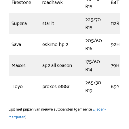
Firestone
roadhawk
84T
R15
225/70
Superia
star lt
112R
R15
205/60
Sava
eskimo hp 2
92H
R16
175/60
Maxxis
ap2 all season
79H
R14
265/30
Toyo
proxes r888r
89Y
R19
Lijst met prijzen van nieuwe autobanden (gemeente
Eijsden-
Margraten
).