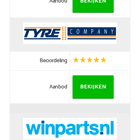
Aanbod
BEKIJKEN
Beoordeling
Aanbod
BEKIJKEN