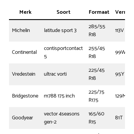
Merk
Soort
Formaat
Vermo
285/55
Michelin
latitude sport 3
113V
R18
contisportcontact
255/45
Continental
99W
5
R18
225/45
Vredestein
ultrac vorti
95Y
R18
225/75
Bridgestone
m788 175 inch
129M
R175
vector 4seasons
165/60
Goodyear
81T
gen-2
R15