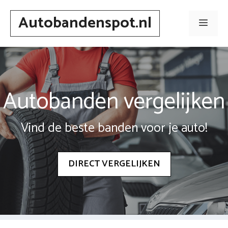
Spring
Autobandenspot.nl
naar
Men
inhoud
Autobanden vergelijken
Vind de beste banden voor je auto!
DIRECT VERGELIJKEN