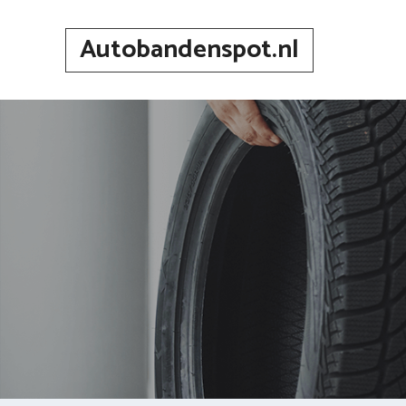
Spring
naar
Autobandenspot.nl
inhoud