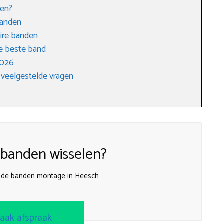
den?
banden
ire banden
e beste band
2026
 veelgestelde vragen
 banden wisselen?
ijnde banden montage in Heesch
aak afspraak