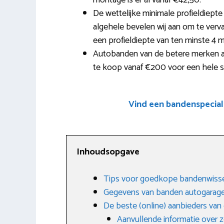
montage is er al vanaf €42,50.
De wettelijke minimale profieldiepte
algehele bevelen wij aan om te verva
een profieldiepte van ten minste 4 
Autobanden van de betere merken als
te koop vanaf €200 voor een hele s
Vind een bandenspecial
Inhoudsopgave
Tips voor goedkope bandenwiss
Gegevens van banden autogarag
De beste (online) aanbieders va
Aanvullende informatie over