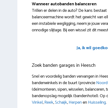
Wanneer autobanden balanceren
Trillen er delen in de auto? De kans bestaa
balanceermachine wordt het gewicht van el
een instabiele wegligging, neem je jouw ver
onnodige slijtage. Bij een wissel zit dit mees
Ja, ik wil goedk
Zoek banden garages in Heesch
Snel en voordelig banden vervangen in Hee
bandenwinkels in de buurt (provincie
Noord
(de)monteren, sipen, wisselen, balanceren,
bandenopslag mogelijk (bandenhotel). Op dez
Vinkel
,
Reek
,
Schaijk
,
Herpen
en
Huisseling
.