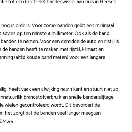
ptie tot een (mobiele) bandenwissel aan huis in Heesch.
el nog in orde is. Voor zomerbanden geldt een minimaal
t advies op ten minste 4 millimeter. Ook als de band
 banden te nemen. Voor een gemiddelde auto en rijstijl is
n de banden heeft te maken met rijstijl, klimaat en
nning (altijd koude band meten) voor een langere
lig, heeft vaak een afwijking naar 1 kant en stuurt niet zo
nnatuurlijk brandstofverbruik en snelle bandenslijtage.
n de wielen gecontroleerd wordt. Dit bevordert de
en het zorgt dat de banden veel langer meegaan.
€74,99.