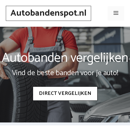
Spring
Autobandenspot.nl
naar
Men
inhoud
Autobanden vergelijken
Vind de beste banden voor je auto!
DIRECT VERGELIJKEN