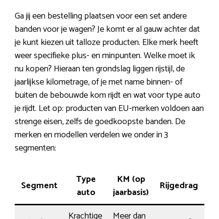
Ga jij een bestelling plaatsen voor een set andere
banden voor je wagen? Je komt er al gauw achter dat
je kunt kiezen uit talloze producten. Elke merk heeft
weer specifieke plus- en minpunten. Welke moet ik
nu kopen? Hieraan ten grondslag liggen rijstijl, de
jaarlijkse kilometrage, of je met name binnen- of
buiten de bebouwde kom rijdt en wat voor type auto
je rijdt. Let op: producten van EU-merken voldoen aan
strenge eisen, zelfs de goedkoopste banden. De
merken en modellen verdelen we onder in 3
segmenten:
Type
KM (op
Segment
Rijgedrag
Ko
auto
jaarbasis)
Krachtige
Meer dan