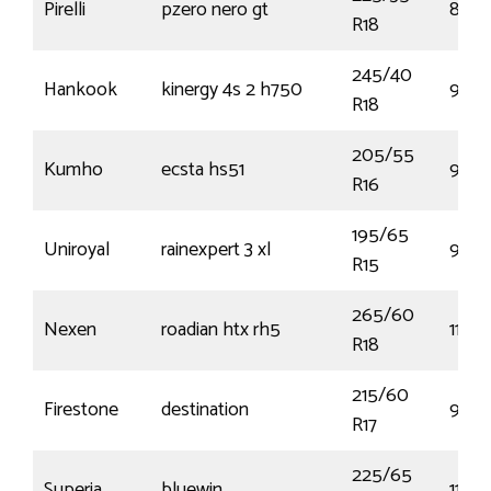
Pirelli
pzero nero gt
87Y
R18
245/40
Hankook
kinergy 4s 2 h750
97V
R18
205/55
Kumho
ecsta hs51
91V
R16
195/65
Uniroyal
rainexpert 3 xl
95T
R15
265/60
Nexen
roadian htx rh5
110H
R18
215/60
Firestone
destination
96H
R17
225/65
Superia
bluewin
112R