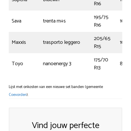
R16
195/75
Sava
trenta m+s
107Q
R16
205/65
Maxxis
trasporto leggero
102T
R15
175/70
Toyo
nanoenergy 3
82T
R13
Lijst met onkosten van een nieuwe set banden (gemeente
Coevorden
).
Vind jouw perfecte