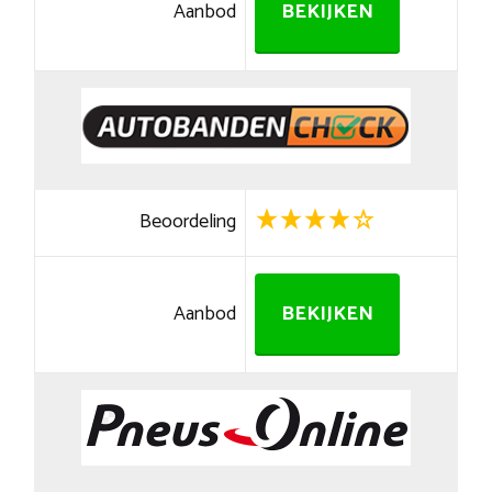
Aanbod
BEKIJKEN
Beoordeling
Aanbod
BEKIJKEN