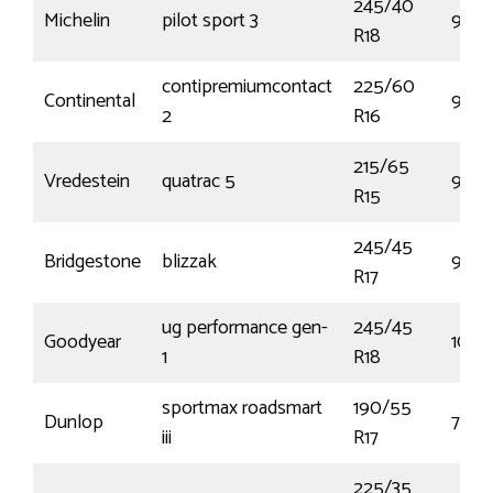
245/40
Michelin
pilot sport 3
97Y
R18
contipremiumcontact
225/60
Continental
98W
2
R16
215/65
Vredestein
quatrac 5
96H
R15
245/45
Bridgestone
blizzak
99V
R17
ug performance gen-
245/45
Goodyear
100V
1
R18
sportmax roadsmart
190/55
Dunlop
75W
iii
R17
225/35