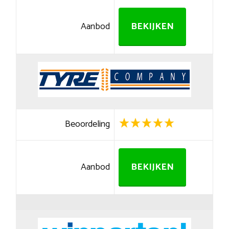
Aanbod
BEKIJKEN
Beoordeling
Aanbod
BEKIJKEN