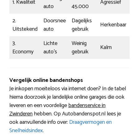
1. Kwaliteit
Agressief
19
auto
45.000
2.
Doorsnee
Dagelijks
Herkenbaar
€1
Uitstekend
auto
gebruik
3.
Lichte
Weinig
Kalm
€7
Economy
auto’s
gebruik
Vergelijk online bandenshops
Je inkopen moeiteloos via internet doen? In de tabel
hierna doorzoek je landelijke online garages die ook
leveren en een voordelige
bandenservice in
Zwinderen
hebben. Op Autobandenspot.nl lees je
ook aanvullende info over:
Draagvermogen en
Snelheidsindex
.