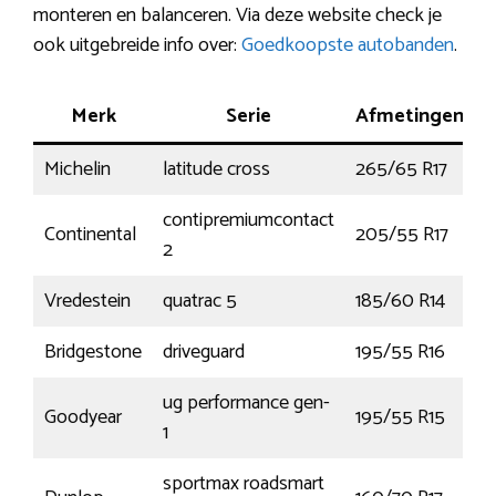
monteren en balanceren. Via deze website check je
ook uitgebreide info over:
Goedkoopste autobanden
.
Merk
Serie
Afmetingen
Michelin
latitude cross
265/65 R17
1
contipremiumcontact
Continental
205/55 R17
9
2
Vredestein
quatrac 5
185/60 R14
8
Bridgestone
driveguard
195/55 R16
9
ug performance gen-
Goodyear
195/55 R15
1
sportmax roadsmart