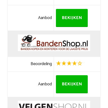
Aanbod
BEKIJKEN
Beoordeling
Aanbod
BEKIJKEN