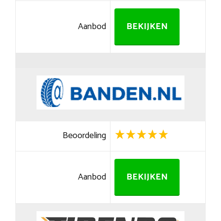
Aanbod
BEKIJKEN
Beoordeling
Aanbod
BEKIJKEN