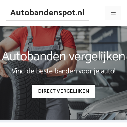
Spring
Autobandenspot.nl
naar
Men
inhoud
Autobanden vergelijken
Vind de beste banden voor je auto!
DIRECT VERGELIJKEN