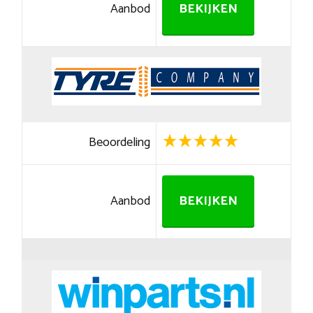
Aanbod
BEKIJKEN
Beoordeling
Aanbod
BEKIJKEN