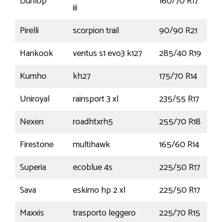
Dunlop
160/70 R17
iii
Pirelli
scorpion trail
90/90 R21
5
Hankook
ventus s1 evo3 k127
285/40 R19
1
Kumho
kh27
175/70 R14
8
Uniroyal
rainsport 3 xl
235/55 R17
1
Nexen
roadhtxrh5
255/70 R18
1
Firestone
multihawk
165/60 R14
7
Superia
ecoblue 4s
225/50 R17
Sava
eskimo hp 2 xl
225/50 R17
Maxxis
trasporto leggero
225/70 R15
1