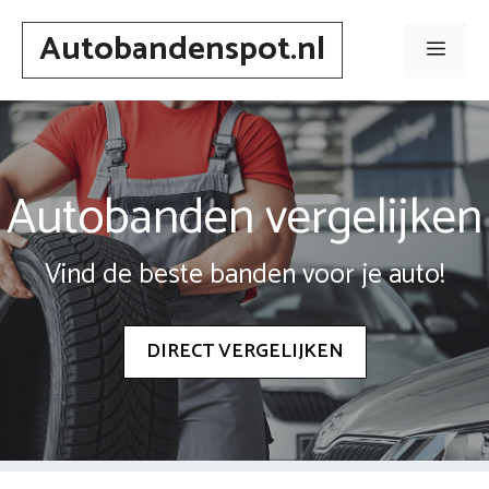
Spring
Autobandenspot.nl
naar
Men
inhoud
Autobanden vergelijken
Vind de beste banden voor je auto!
DIRECT VERGELIJKEN