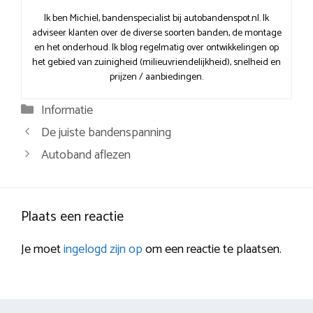
Ik ben Michiel, bandenspecialist bij autobandenspot.nl. Ik
adviseer klanten over de diverse soorten banden, de montage
en het onderhoud. Ik blog regelmatig over ontwikkelingen op
het gebied van zuinigheid (milieuvriendelijkheid), snelheid en
prijzen / aanbiedingen.
Categorieën
Informatie
Berichtnavigatie
De juiste bandenspanning
Autoband aflezen
Plaats een reactie
Je moet
ingelogd zijn op
om een reactie te plaatsen.