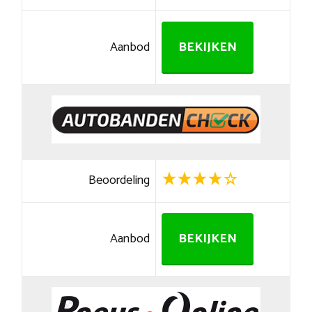
Aanbod
BEKIJKEN
Beoordeling
Aanbod
BEKIJKEN