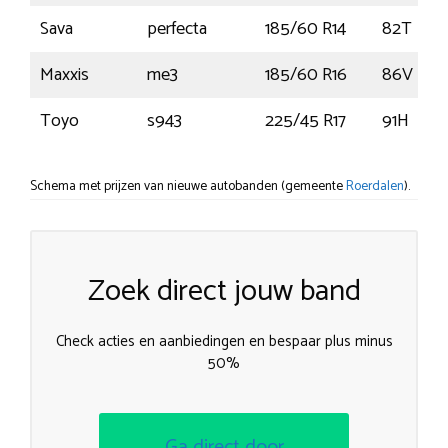
Sava
perfecta
185/60 R14
82T
Maxxis
me3
185/60 R16
86V
Toyo
s943
225/45 R17
91H
Schema met prijzen van nieuwe autobanden (gemeente
Roerdalen
).
Zoek direct jouw band
Check acties en aanbiedingen en bespaar plus minus
50%
Ga direct door