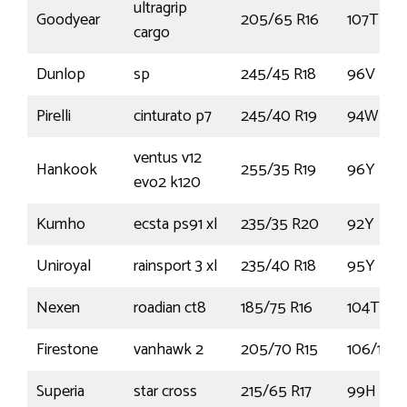
ultragrip
Goodyear
205/65 R16
107T
cargo
Dunlop
sp
245/45 R18
96V
Pirelli
cinturato p7
245/40 R19
94W
ventus v12
Hankook
255/35 R19
96Y
evo2 k120
Kumho
ecsta ps91 xl
235/35 R20
92Y
Uniroyal
rainsport 3 xl
235/40 R18
95Y
Nexen
roadian ct8
185/75 R16
104T
Firestone
vanhawk 2
205/70 R15
106/104
Superia
star cross
215/65 R17
99H