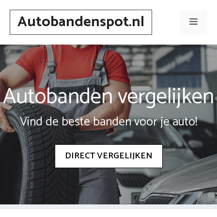
Spring
Autobandenspot.nl
naar
Men
inhoud
Autobanden vergelijken
Vind de beste banden voor je auto!
DIRECT VERGELIJKEN