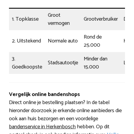
ke
Groot
1. Topklasse
Grootverbruiker
Druk
vermogen
Rond de
2. Uitstekend
Normale auto
Herk
25.000
3.
Minder dan
Stadsautootje
Log
Goedkoopste
15.000
Vergelijk online bandenshops
Direct online je bestelling plaatsen? In de tabel
hieronder doorzoek je erkende online aanbieders die
ook aan huis bezorgen en een voordelige
bandenservice in Herkenbosch
hebben. Op dit