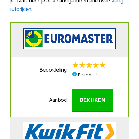
portaal check je ook handige informatie over:
Veilig
autorijden
.
Beoordeling
Beste deal!
Aanbod
BEKIJKEN