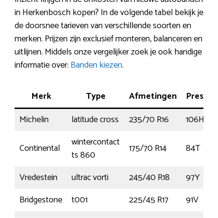
in Herkenbosch kopen? In de volgende tabel bekijk je
de doorsnee tarieven van verschillende soorten en
merken. Prijzen zijn exclusief monteren, balanceren en
uitlijnen. Middels onze vergelijker zoek je ook handige
informatie over:
Banden kiezen
.
Merk
Type
Afmetingen
Prestat
Michelin
latitude cross
235/70 R16
106H
wintercontact
Continental
175/70 R14
84T
ts 860
Vredestein
ultrac vorti
245/40 R18
97Y
Bridgestone
t001
225/45 R17
91V