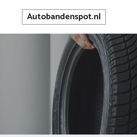
Spring
naar
Autobandenspot.nl
inhoud