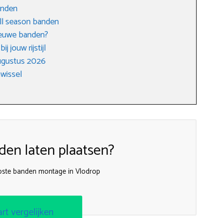
anden
all season banden
nieuwe banden?
j jouw rijstijl
ugustus 2026
wissel
en laten plaatsen?
ste banden montage in Vlodrop
art vergelijken