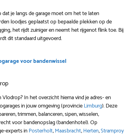
zo dat je langs de garage moet om het te laten
orden loodjes geplaatst op bepaalde plekken op de
ng, het rijdt zuiniger en neemt het rijgenot flink toe. Bij
dt dit standaard uitgevoerd.
ogarage voor bandenwissel
drop
 Vlodrop? In het overzicht hierna vind je adres- en
ogarages in jouw omgeving (provincie
Limburg
). Deze
reren, trimmen, balanceren, sipen, wisselen,
recht voor bandenopslag (bandenhotel). Op
ge-experts in
Posterholt
,
Maasbracht
,
Herten
,
Stramproy