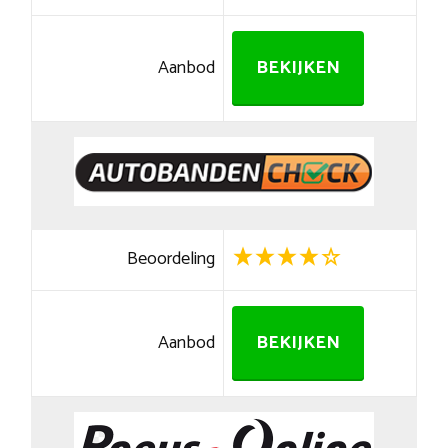
Aanbod
BEKIJKEN
Beoordeling
Aanbod
BEKIJKEN