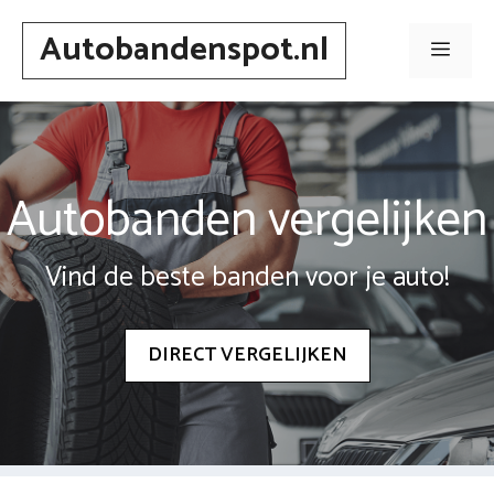
Spring
Autobandenspot.nl
naar
Men
inhoud
Autobanden vergelijken
Vind de beste banden voor je auto!
DIRECT VERGELIJKEN