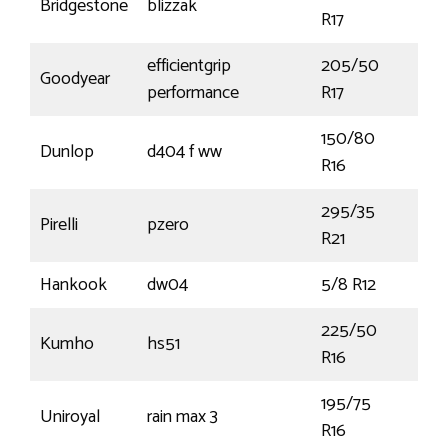
Bridgestone
blizzak
97H
R17
efficientgrip
205/50
Goodyear
93
performance
R17
150/80
Dunlop
d404 f ww
71H
R16
295/35
Pirelli
pzero
103
R21
Hankook
dw04
5/8 R12
83P
225/50
Kumho
hs51
92
R16
195/75
Uniroyal
rain max 3
107
R16