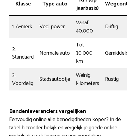
KM (op
Klasse
Type auto
Wegcontact
jaarbasis)
Vanaf
1. A-merk
Veel power
Driftig
40.000
Tot
2.
Normale auto
30.000
Gemiddeld
Standaard
km
3.
Weinig
Stadsautootje
Rustig
Voordelig
kilometers
Bandenleveranciers vergelijken
Eenvoudig online alle benodigdheden kopen? In de
tabel hieronder bekijk en vergelijk je goede online