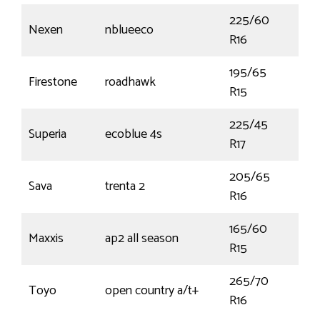
225/60
Nexen
nblueeco
98
R16
195/65
Firestone
roadhawk
91H
R15
225/45
Superia
ecoblue 4s
94
R17
205/65
Sava
trenta 2
107
R16
165/60
Maxxis
ap2 all season
77T
R15
265/70
Toyo
open country a/t+
112
R16