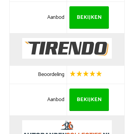
Aanbod
BEKIJKEN
Beoordeling
Aanbod
BEKIJKEN