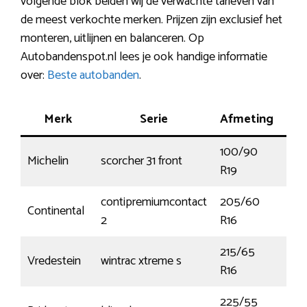
volgende blok beiden wij de verwachte tarieven van
de meest verkochte merken. Prijzen zijn exclusief het
monteren, uitlijnen en balanceren. Op
Autobandenspot.nl lees je ook handige informatie
over:
Beste autobanden
.
Merk
Serie
Afmeting
Ve
100/90
Michelin
scorcher 31 front
57H
R19
contipremiumcontact
205/60
Continental
92
2
R16
215/65
Vredestein
wintrac xtreme s
98
R16
225/55