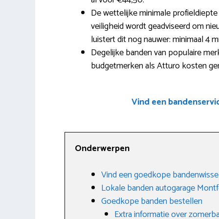
al voor €44,50.
De wettelijke minimale profieldiepte
veiligheid wordt geadviseerd om nie
luistert dit nog nauwer: minimaal 4 
Degelijke banden van populaire mer
budgetmerken als Atturo kosten gem
Vind een bandenservi
Onderwerpen
Vind een goedkope bandenwissel
Lokale banden autogarage Montf
Goedkope banden bestellen
Extra informatie over zomerb