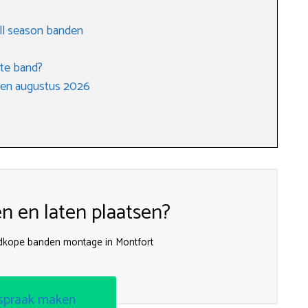
all season banden
ste band?
gen augustus 2026
 en laten plaatsen?
dkope banden montage in Montfort
spraak maken