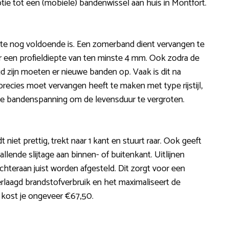
tie tot een (mobiele) bandenwissel aan huis in Montfort.
epte nog voldoende is. Een zomerband dient vervangen te
r een profieldiepte van ten minste 4 mm. Ook zodra de
d zijn moeten er nieuwe banden op. Vaak is dit na
recies moet vervangen heeft te maken met type rijstijl,
e bandenspanning om de levensduur te vergroten.
dt niet prettig, trekt naar 1 kant en stuurt raar. Ook geeft
lende slijtage aan binnen- of buitenkant. Uitlijnen
hteraan juist worden afgesteld. Dit zorgt voor een
rlaagd brandstofverbruik en het maximaliseert de
 kost je ongeveer €67,50.