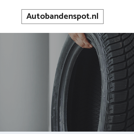
Spring
naar
Autobandenspot.nl
inhoud