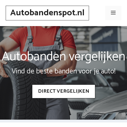
Spring
Autobandenspot.nl
naar
Men
inhoud
Autobanden vergelijken
Vind de beste banden voor je auto!
DIRECT VERGELIJKEN