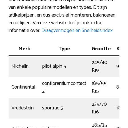
van enkele populaire modellen en types. Dit zijn
artikelprijzen, en dus exclusief monteren, balanceren
en uitlijnen. Via deze website tref je ook extra
informatie over:
Draagvermogen en Snelheidsindex
.
Merk
Type
Grootte
Ken
245/40
Michelin
pilot alpin 5
98V
R19
contipremiumcontact
185/55
Continental
86V
2
R15
235/70
Vredestein
sportrac 5
106H
R16
285/35