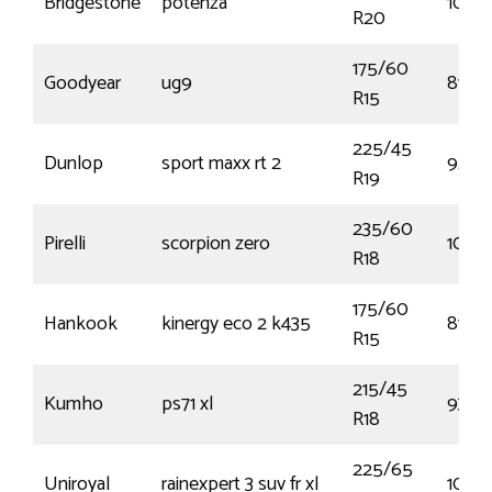
Bridgestone
potenza
100Y
R20
175/60
Goodyear
ug9
81T
R15
225/45
Dunlop
sport maxx rt 2
92W
R19
235/60
Pirelli
scorpion zero
103V
R18
175/60
Hankook
kinergy eco 2 k435
81H
R15
215/45
Kumho
ps71 xl
93Y
R18
225/65
Uniroyal
rainexpert 3 suv fr xl
106V