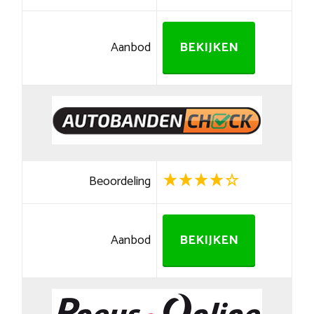
Aanbod
BEKIJKEN
Beoordeling
Aanbod
BEKIJKEN