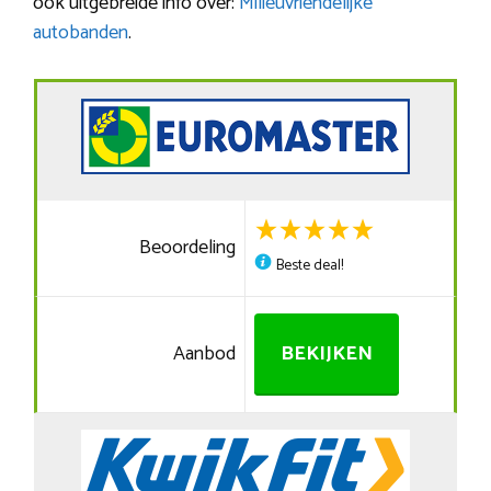
ook uitgebreide info over:
Milieuvriendelijke
autobanden
.
Beoordeling
Beste deal!
Aanbod
BEKIJKEN