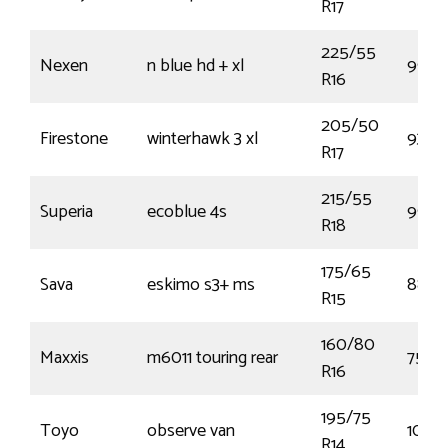
R17
225/55
Nexen
n blue hd + xl
99V
R16
205/50
Firestone
winterhawk 3 xl
93V
R17
215/55
Superia
ecoblue 4s
99V
R18
175/65
Sava
eskimo s3+ ms
88T
R15
160/80
Maxxis
m6011 touring rear
75H
R16
195/75
Toyo
observe van
106S
R14