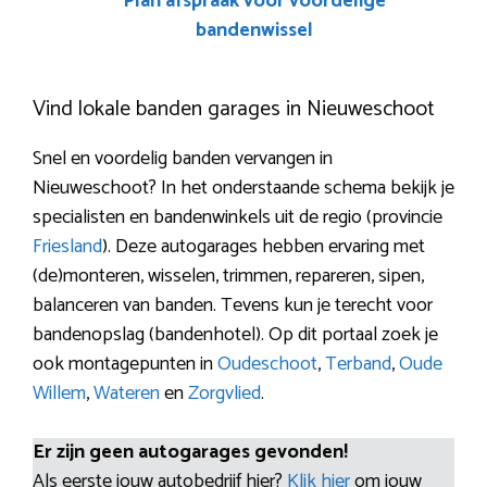
Plan afspraak voor voordelige
bandenwissel
Vind lokale banden garages in Nieuweschoot
Snel en voordelig banden vervangen in
Nieuweschoot? In het onderstaande schema bekijk je
specialisten en bandenwinkels uit de regio (provincie
Friesland
). Deze autogarages hebben ervaring met
(de)monteren, wisselen, trimmen, repareren, sipen,
balanceren van banden. Tevens kun je terecht voor
bandenopslag (bandenhotel). Op dit portaal zoek je
ook montagepunten in
Oudeschoot
,
Terband
,
Oude
Willem
,
Wateren
en
Zorgvlied
.
Er zijn geen autogarages gevonden!
Als eerste jouw autobedrijf hier?
Klik hier
om jouw