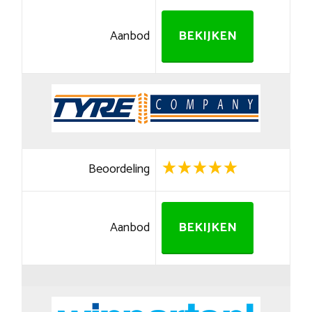
Aanbod
BEKIJKEN
Beoordeling
Aanbod
BEKIJKEN