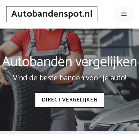
Spring
Autobandenspot.nl
naar
Men
inhoud
Autobanden vergelijken
Vind de beste banden voor je auto!
DIRECT VERGELIJKEN