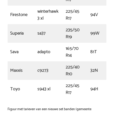
winterhawk
225/45
Firestone
94V
3 xl
R17
235/50
Superia
sa37
99W
R19
165/70
Sava
adapto
81T
R14
225/40
Maxxis
c9273
32N
R10
225/45
Toyo
s943 xl
94H
R17
Figuur met tarieven van een nieuwe set banden (gemeente