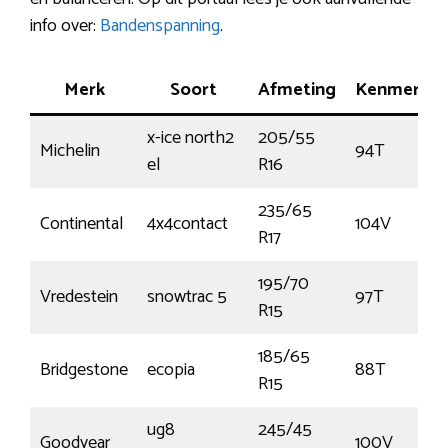
info over:
Bandenspanning
.
Merk
Soort
Afmeting
Kenmerk
x-ice north2
205/55
Michelin
94T
el
R16
235/65
Continental
4x4contact
104V
R17
195/70
Vredestein
snowtrac 5
97T
R15
185/65
Bridgestone
ecopia
88T
R15
ug8
245/45
Goodyear
100V