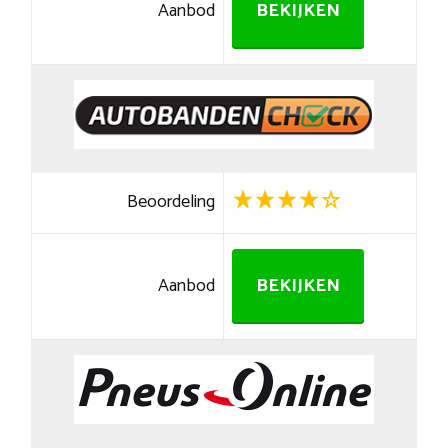
Aanbod
BEKIJKEN
Beoordeling
Aanbod
BEKIJKEN