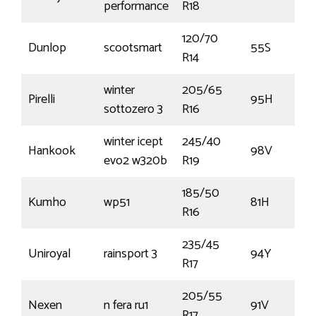
performance
R18
120/70
Dunlop
scootsmart
55S
R14
winter
205/65
Pirelli
95H
sottozero 3
R16
winter icept
245/40
Hankook
98V
evo2 w320b
R19
185/50
Kumho
wp51
81H
R16
235/45
Uniroyal
rainsport 3
94Y
R17
205/55
Nexen
n fera ru1
91V
R17