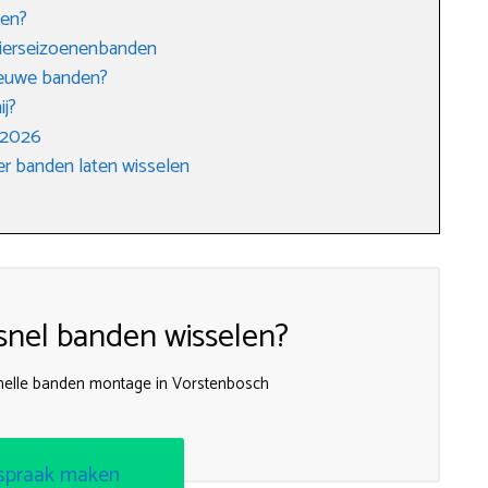
den?
vierseizoenenbanden
nieuwe banden?
ij?
 2026
r banden laten wisselen
nel banden wisselen?
 snelle banden montage in Vorstenbosch
spraak maken