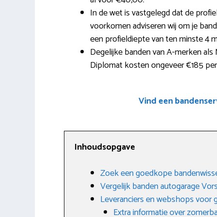
al voor €40,00.
In de wet is vastgelegd dat de prof
voorkomen adviseren wij om je bande
een profieldiepte van ten minste 4 
Degelijke banden van A-merken als N
Diplomat kosten ongeveer €185 per 
Vind een bandenserv
Inhoudsopgave
Zoek een goedkope bandenwisse
Vergelijk banden autogarage Vo
Leveranciers en webshops voor
Extra informatie over zomerb