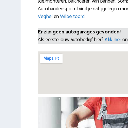
(de)monteren, balanceren van banden. Soms
Autobandenspot.nl vind je nabijgelegen mo
Veghel
en
Wilbertoord
.
Er zijn geen autogarages gevonden!
Als eerste jouw autobedrijf hier?
Klik hier
om