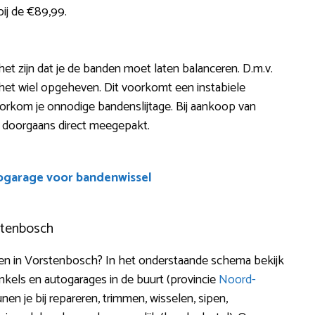
ij de €89,99.
 het zijn dat je de banden moet laten balanceren. D.m.v.
het wiel opgeheven. Dit voorkomt een instabiele
oorkom je onnodige bandenslijtage. Bij aankoop van
t doorgaans direct meegepakt.
ogarage voor bandenwissel
stenbosch
en in Vorstenbosch? In het onderstaande schema bekijk
kels en autogarages in de buurt (provincie
Noord-
en je bij repareren, trimmen, wisselen, sipen,