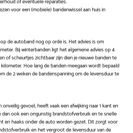
rhoud of eventuele reparaties.
iezen voor een (mobiele) bandenwissel aan huis in
l op de autoband nog op orde is. Het advies is om
limeter. Bij winterbanden ligt het algemene advies op 4
en of scheurtjes zichtbaar zijn dien je nieuwe banden te
00 kilometer. Hoe lang de banden meegaan wordt bepaald
ck om de 2 weken de bandenspanning om de levensduur te
 onveilig gevoel, heeft vaak een afwijking naar 1 kant en
we dan ook een ongunstig brandstofverbruik en te snelle
recht en haaks onder de auto worden gezet. Dit zorgt voor
andstofverbruik en het vergroot de levensduur van de