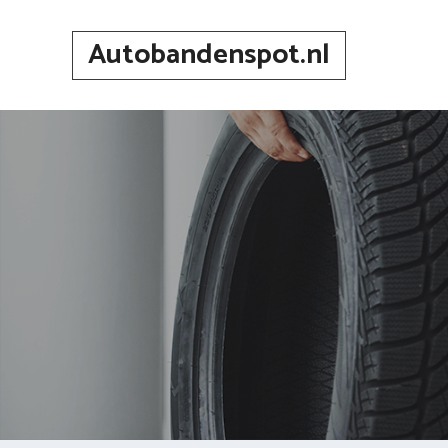
Spring
naar
Autobandenspot.nl
inhoud