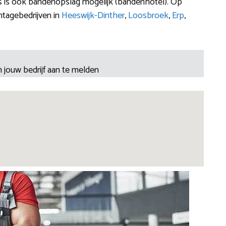
 is ook bandenopslag mogelijk (bandenhotel). Op
ntagebedrijven in
Heeswijk-Dinther
,
Loosbroek
,
Erp
,
 jouw bedrijf aan te melden