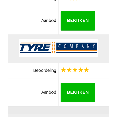
Aanbod
BEKIJKEN
Beoordeling
Aanbod
BEKIJKEN