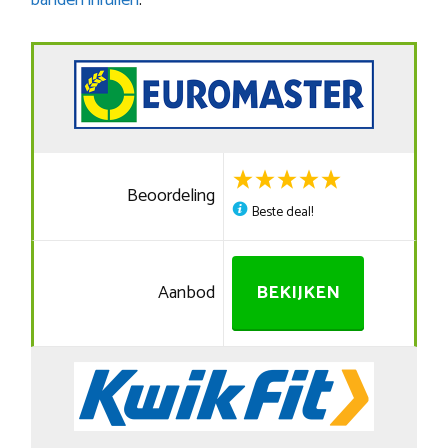
banden inruilen
.
Beoordeling
Beste deal!
Aanbod
BEKIJKEN