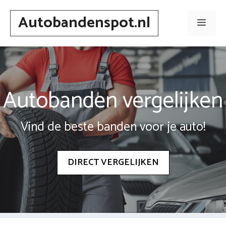
Spring
Autobandenspot.nl
naar
Men
inhoud
Autobanden vergelijken
Vind de beste banden voor je auto!
DIRECT VERGELIJKEN