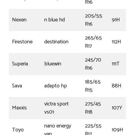
R16
205/55
Nexen
n blue hd
91H
R16
265/65
Firestone
destination
112H
R17
245/70
Superia
bluewin
111T
R16
185/65
Sava
adapto hp
88H
R15
victra sport
275/45
Maxxis
107Y
vs01
R18
nano energy
225/55
Toyo
109H
van
R17