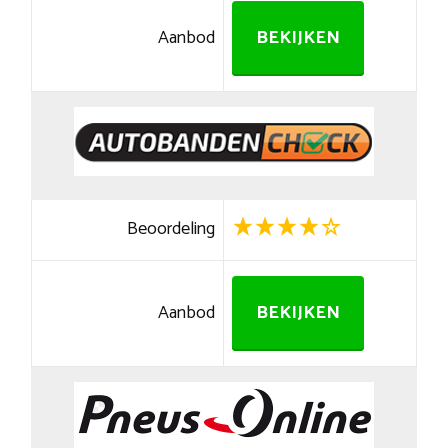
Aanbod
BEKIJKEN
Beoordeling
Aanbod
BEKIJKEN