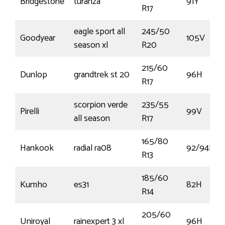
Bridgestone
turanza
91Y
R17
eagle sport all
245/50
Goodyear
105V
season xl
R20
215/60
Dunlop
grandtrek st 20
96H
R17
scorpion verde
235/55
Pirelli
99V
all season
R17
165/80
Hankook
radial ra08
92/94P
R13
185/60
Kumho
es31
82H
R14
205/60
Uniroyal
rainexpert 3 xl
96H