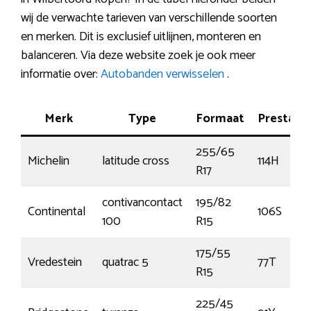
wij de verwachte tarieven van verschillende soorten
en merken. Dit is exclusief uitlijnen, monteren en
balanceren. Via deze website zoek je ook meer
informatie over:
Autobanden verwisselen
.
Merk
Type
Formaat
Prestatie
255/65
Michelin
latitude cross
114H
R17
contivancontact
195/82
Continental
106S
100
R15
175/55
Vredestein
quatrac 5
77T
R15
225/45