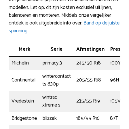
modellen. Let op: dit zijn kosten exclusief uitlijnen,
balanceren en monteren. Middels onze vergelijker
ontdek je ook uitgebreide info over:
Band op de juiste
spanning
.
Merk
Serie
Afmetingen
Prestat
Michelin
primacy 3
245/50 R18
100Y
wintercontact
Continental
205/55 R18
96H
ts 830p
wintrac
Vredestein
235/55 R19
105V
xtreme s
Bridgestone
blizzak
185/55 R16
87T