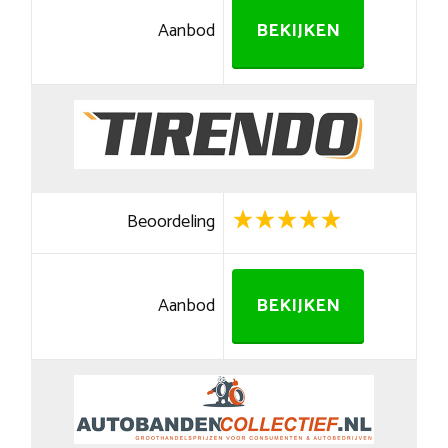
Aanbod
BEKIJKEN
Beoordeling
Aanbod
BEKIJKEN