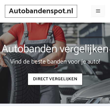
Spring
Autobandenspot.nl
naar
Men
inhoud
Autobanden vergelijken
Vind de beste banden voor je auto!
DIRECT VERGELIJKEN