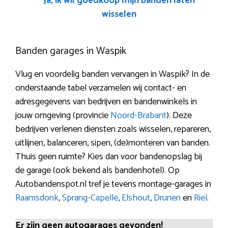
Ja, ik wil goedkoop mijn banden laten
wisselen
Banden garages in Waspik
Vlug en voordelig banden vervangen in Waspik? In de
onderstaande tabel verzamelen wij contact- en
adresgegevens van bedrijven en bandenwinkels in
jouw omgeving (provincie
Noord-Brabant
). Deze
bedrijven verlenen diensten zoals wisselen, repareren,
uitlijnen, balanceren, sipen, (de)monteren van banden.
Thuis geen ruimte? Kies dan voor bandenopslag bij
de garage (ook bekend als bandenhotel). Op
Autobandenspot.nl tref je tevens montage-garages in
Raamsdonk
,
Sprang-Capelle
,
Elshout
,
Drunen
en
Riel
.
Er zijn geen autogarages gevonden!