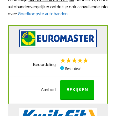
voordelige
bandenservice in Waspik
hebben. Op onze
autobandenvergelijker ontdek je ook aanvullende info
over:
Goedkoopste autobanden
.
Beoordeling
Beste deal!
Aanbod
BEKIJKEN