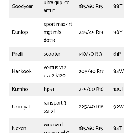
ultra grip ice
Goodyear
185/60 R15
88T
arctic
sport maxx rt
Dunlop
mgt mfs
245/45 R19
98Y
dot13
Pirelli
scooter
140/70 R13
61P
ventus v12
Hankook
205/40 R17
84W
evo2 k120
Kumho
hp91
235/60 R16
100H
rainsport 3
Uniroyal
225/40 R18
92W
ssr xl
winguard
Nexen
185/60 R15
84T
snow g wh2