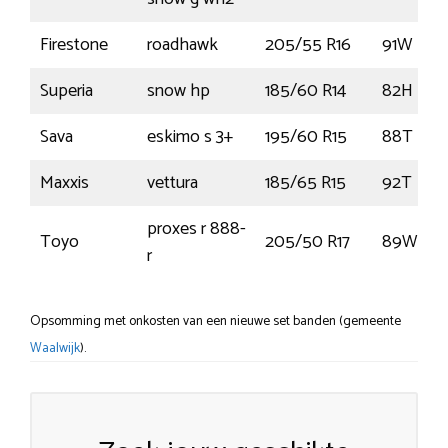
Firestone
roadhawk
205/55 R16
91W
Superia
snow hp
185/60 R14
82H
Sava
eskimo s 3+
195/60 R15
88T
Maxxis
vettura
185/65 R15
92T
proxes r 888-
Toyo
205/50 R17
89W
r
Opsomming met onkosten van een nieuwe set banden (gemeente
Waalwijk
).