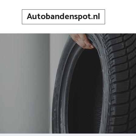
Spring
naar
Autobandenspot.nl
inhoud