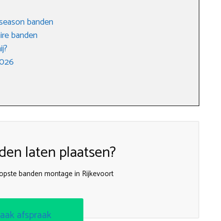
l season banden
ire banden
ij?
2026
en laten plaatsen?
oopste banden montage in Rijkevoort
aak afspraak