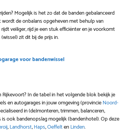
t rijden? Mogelijk is het zo dat de banden gebalanceerd
t wordt de onbalans opgeheven met behulp van
ijdt veiliger, rijd je een stuk efficiënter en je voorkomt
ssel) zit dit bij de prijs in.
ogarage voor bandenwissel
Rijkevoort? In de tabel in het volgende blok bekijk je
ls en autogarages in jouw omgeving (provincie
Noord-
ecialiseerd in (de)monteren, trimmen, balanceren,
ms is ook bandenopslag mogelijk (bandenhotel). Op deze
roij
,
Landhorst
,
Haps
,
Oeffelt
en
Linden
.