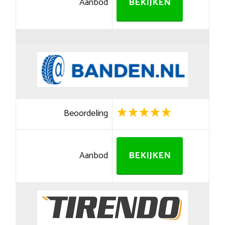
Aanbod
BEKIJKEN
Beoordeling
Aanbod
BEKIJKEN