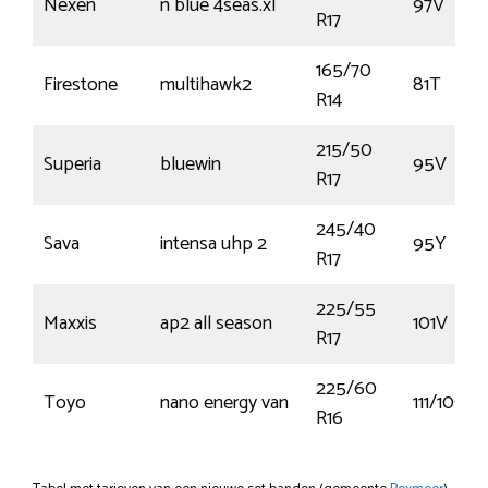
Nexen
n blue 4seas.xl
97V
R17
165/70
Firestone
multihawk2
81T
R14
215/50
Superia
bluewin
95V
R17
245/40
Sava
intensa uhp 2
95Y
R17
225/55
Maxxis
ap2 all season
101V
R17
225/60
Toyo
nano energy van
111/109T
R16