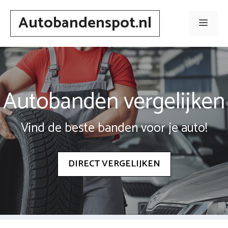
Spring
Autobandenspot.nl
naar
Men
inhoud
Autobanden vergelijken
Vind de beste banden voor je auto!
DIRECT VERGELIJKEN