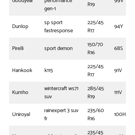
Goodyear
performance
99V
R19
gen-1
sp sport
225/45
Dunlop
94Y
fastresponse
R17
150/70
Pirelli
sport demon
68S
R16
225/45
Hankook
k115
91V
R17
wintercraft ws71
285/45
Kumho
111V
suv
R19
rainexpert 3 suv
235/60
Uniroyal
100H
fr
R16
235/45