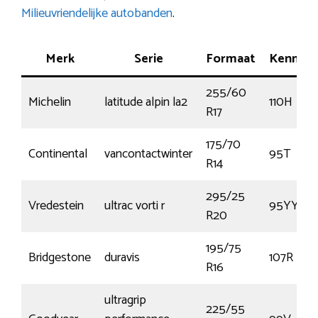
Milieuvriendelijke autobanden
.
Merk
Serie
Formaat
Kenmer
255/60
Michelin
latitude alpin la2
110H
R17
175/70
Continental
vancontactwinter
95T
R14
295/25
Vredestein
ultrac vorti r
95YY
R20
195/75
Bridgestone
duravis
107R
R16
ultragrip
225/55