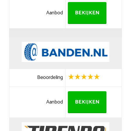
Aanbod
BEKIJKEN
Beoordeling
Aanbod
BEKIJKEN