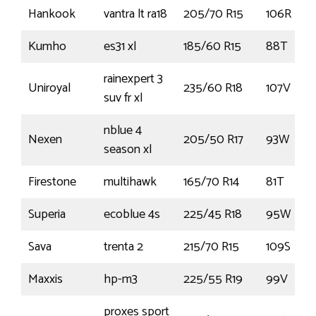
Hankook
vantra lt ra18
205/70 R15
106R
Kumho
es31 xl
185/60 R15
88T
rainexpert 3
Uniroyal
235/60 R18
107V
suv fr xl
nblue 4
Nexen
205/50 R17
93W
season xl
Firestone
multihawk
165/70 R14
81T
Superia
ecoblue 4s
225/45 R18
95W
Sava
trenta 2
215/70 R15
109S
Maxxis
hp-m3
225/55 R19
99V
proxes sport