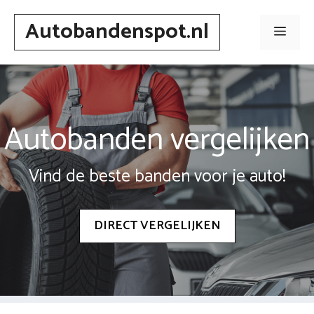
Spring
Autobandenspot.nl
naar
Men
inhoud
Autobanden vergelijken
Vind de beste banden voor je auto!
DIRECT VERGELIJKEN