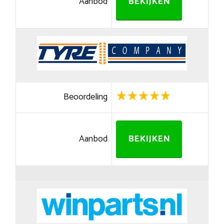
Aanbod
BEKIJKEN
Beoordeling
Aanbod
BEKIJKEN