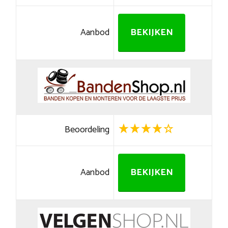
Aanbod
BEKIJKEN
Beoordeling
Aanbod
BEKIJKEN