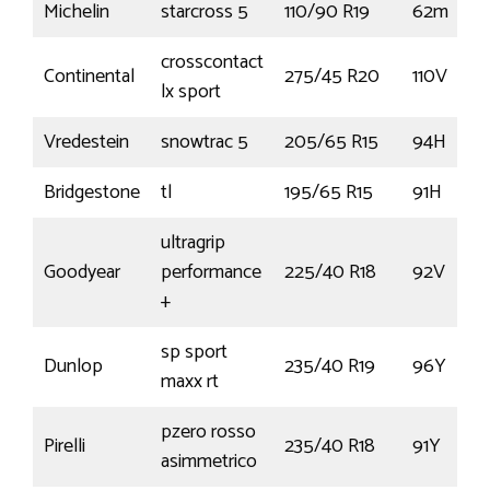
Michelin
starcross 5
110/90 R19
62m
crosscontact
Continental
275/45 R20
110V
lx sport
Vredestein
snowtrac 5
205/65 R15
94H
Bridgestone
tl
195/65 R15
91H
ultragrip
Goodyear
performance
225/40 R18
92V
+
sp sport
Dunlop
235/40 R19
96Y
maxx rt
pzero rosso
Pirelli
235/40 R18
91Y
asimmetrico