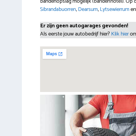
bandenopslag mogelijk (bandenhotel). Op dit
Sibrandabuorren
,
Dearsum
,
Lytsewierrum
e
Er zijn geen autogarages gevonden!
Als eerste jouw autobedrijf hier?
Klik hier
om