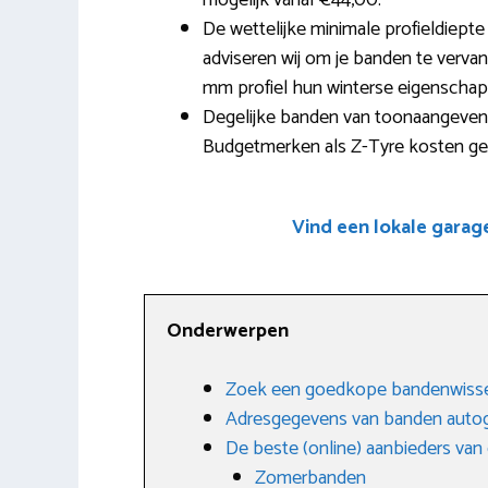
mogelijk vanaf €44,00.
De wettelijke minimale profieldiept
adviseren wij om je banden te vervan
mm profiel hun winterse eigenscha
Degelijke banden van toonaangevend
Budgetmerken als Z-Tyre kosten gem
Vind een lokale garag
Onderwerpen
Zoek een goedkope bandenwisse
Adresgegevens van banden auto
De beste (online) aanbieders va
Zomerbanden