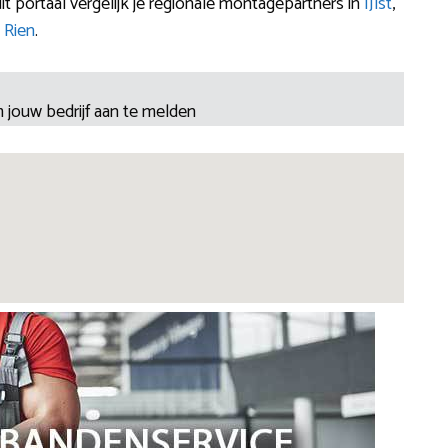
 portaal vergelijk je regionale montagepartners in
IJlst
,
n
Rien
.
 jouw bedrijf aan te melden