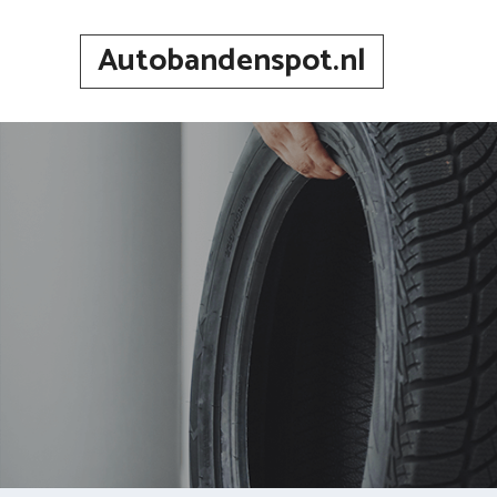
Spring
naar
Autobandenspot.nl
inhoud