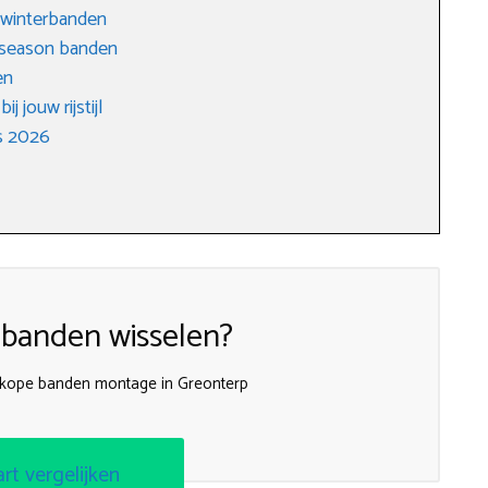
 winterbanden
l season banden
en
j jouw rijstijl
s 2026
 banden wisselen?
dkope banden montage in Greonterp
art vergelijken