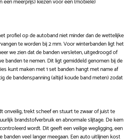
en een meerprijs) kiezen voor een (mobiele)
t profiel op de autoband niet minder dan de wettelijke
rvangen te worden bij 2 mm. Voor winterbanden ligt het
neer we zien dat de banden versleten, uitgedroogd of
we banden te nemen. Dit ligt gemiddeld genomen bij de
ecies kunt maken met 1 set banden hangt met name af
atig de bandenspanning (altijd koude band meten) zodat
dt onveilig, trekt scheef en stuurt te zwaar of juist te
urlijk brandstofverbruik en abnormale slijtage. De kern
econtroleerd wordt. Dit geeft een veilige wegligging, een
e banden veel langer meegaan. Een auto uitlijnen kost