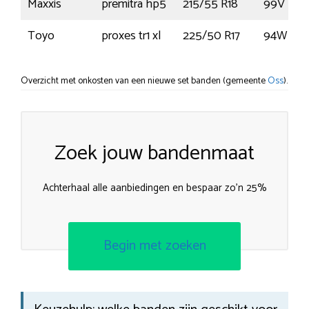
Maxxis
premitra hp5
215/55 R18
99V
Toyo
proxes tr1 xl
225/50 R17
94W
Overzicht met onkosten van een nieuwe set banden (gemeente
Oss
).
Zoek jouw bandenmaat
Achterhaal alle aanbiedingen en bespaar zo’n 25%
Begin met zoeken