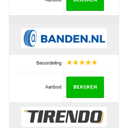
Aanbod
BEKIJKEN
Beoordeling
Aanbod
BEKIJKEN