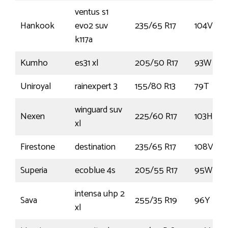
ventus s1
Hankook
evo2 suv
235/65 R17
104V
k117a
Kumho
es31 xl
205/50 R17
93W
Uniroyal
rainexpert 3
155/80 R13
79T
winguard suv
Nexen
225/60 R17
103H
xl
Firestone
destination
235/65 R17
108V
Superia
ecoblue 4s
205/55 R17
95W
intensa uhp 2
Sava
255/35 R19
96Y
xl