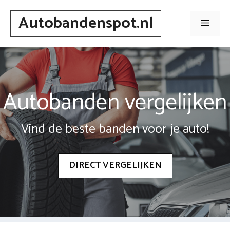
Spring
Autobandenspot.nl
naar
Men
inhoud
Autobanden vergelijken
Vind de beste banden voor je auto!
DIRECT VERGELIJKEN