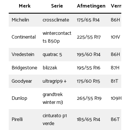
Merk
Serie
Afmetingen
Vermog
Michelin
crossclimate
175/65 R14
86H
wintercontact
Continental
225/55 R17
101V
ts 850p
Vredestein
quatrac 5
195/60 R14
86H
Bridgestone
blizzak
195/55 R16
87H
Goodyear
ultragrip9 +
175/60 R15
81T
grandtrek
Dunlop
265/55 R19
109H
winter m3
cinturato p1
Pirelli
185/65 R14
86T
verde