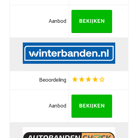
Aanbod
BEKIJKEN
Beoordeling
Aanbod
BEKIJKEN