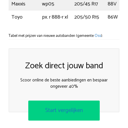
Maxxis
wp05
205/45 R17
88V
Toyo
px. r 888-r xl
205/50 R15
86W
Tabel met prijzen van nieuwe autobanden (gemeente
Oss
).
Zoek direct jouw band
Scoor online de beste aanbiedingen en bespaar
ongeveer 40%
Start vergelijken