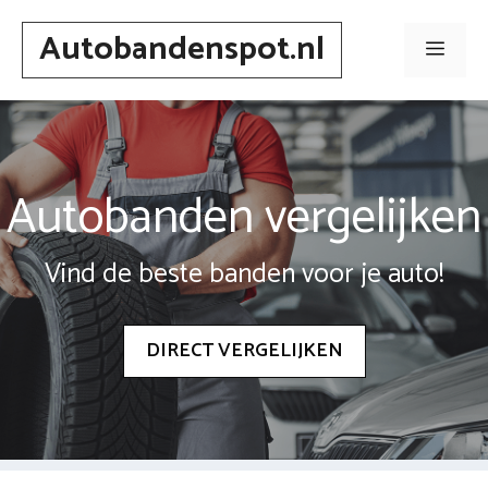
Spring
Autobandenspot.nl
naar
Men
inhoud
Autobanden vergelijken
Vind de beste banden voor je auto!
DIRECT VERGELIJKEN