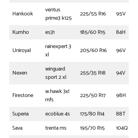
ventus
Hankook
225/55 R16
95V
prime3 k125
Kumho
es31
185/60 R15
84H
rainexpert 3
Uniroyal
205/60 R16
96V
xl
winguard
Nexen
255/35 R18
94V
sport 2 xl
w.hawk 3xl
Firestone
225/50 R17
98H
mfs
Superia
ecoblue 4s
175/80 R14
88T
Sava
trenta ms
195/70 R15
104Q