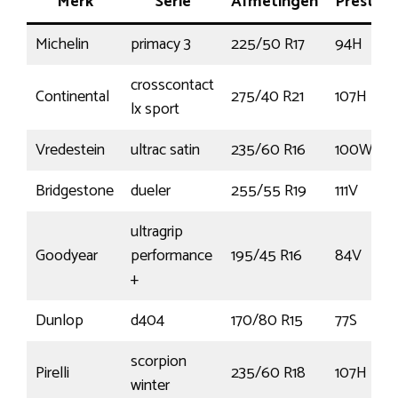
Merk
Serie
Afmetingen
Prestati
Michelin
primacy 3
225/50 R17
94H
crosscontact
Continental
275/40 R21
107H
lx sport
Vredestein
ultrac satin
235/60 R16
100W
Bridgestone
dueler
255/55 R19
111V
ultragrip
Goodyear
performance
195/45 R16
84V
+
Dunlop
d404
170/80 R15
77S
scorpion
Pirelli
235/60 R18
107H
winter