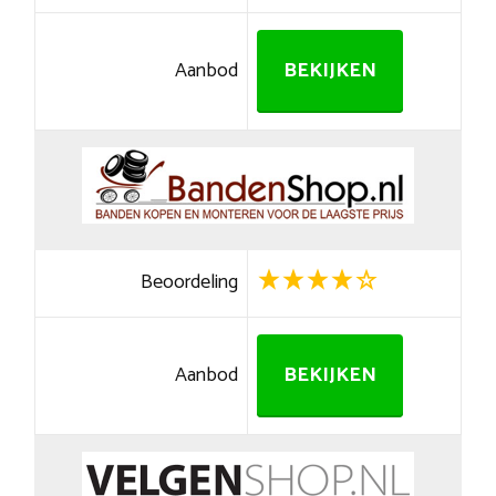
Aanbod
BEKIJKEN
Beoordeling
Aanbod
BEKIJKEN