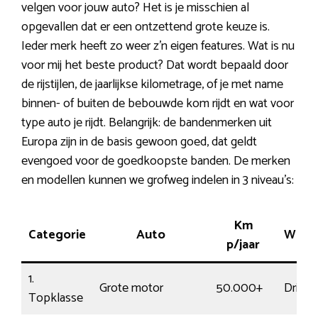
velgen voor jouw auto? Het is je misschien al
opgevallen dat er een ontzettend grote keuze is.
Ieder merk heeft zo weer z’n eigen features. Wat is nu
voor mij het beste product? Dat wordt bepaald door
de rijstijlen, de jaarlijkse kilometrage, of je met name
binnen- of buiten de bebouwde kom rijdt en wat voor
type auto je rijdt. Belangrijk: de bandenmerken uit
Europa zijn in de basis gewoon goed, dat geldt
evengoed voor de goedkoopste banden. De merken
en modellen kunnen we grofweg indelen in 3 niveau’s:
Km
Categorie
Auto
Wegc
p/jaar
1.
Grote motor
50.000+
Driftig
Topklasse