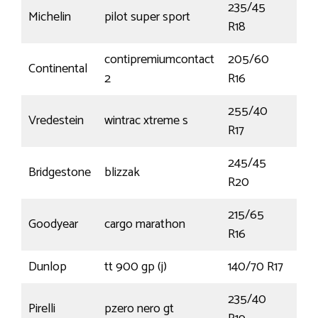
235/45
Michelin
pilot super sport
94Y
R18
contipremiumcontact
205/60
Continental
96
2
R16
255/40
Vredestein
wintrac xtreme s
98
R17
245/45
Bridgestone
blizzak
103
R20
215/65
Goodyear
cargo marathon
106
R16
Dunlop
tt 900 gp (j)
140/70 R17
66
235/40
Pirelli
pzero nero gt
96