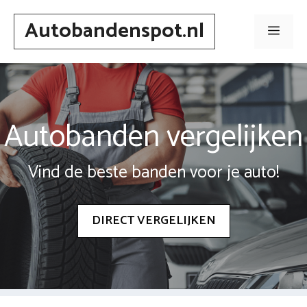
Spring
Autobandenspot.nl
naar
Men
inhoud
Autobanden vergelijken
Vind de beste banden voor je auto!
DIRECT VERGELIJKEN