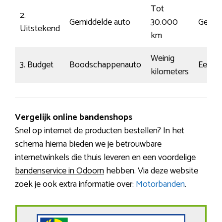
Tot
2.
Gemiddelde auto
30.000
Gewo
Uitstekend
km
Weinig
3. Budget
Boodschappenauto
Eenvo
kilometers
Vergelijk online bandenshops
Snel op internet de producten bestellen? In het
schema hierna bieden we je betrouwbare
internetwinkels die thuis leveren en een voordelige
bandenservice in Odoorn
hebben. Via deze website
zoek je ook extra informatie over:
Motorbanden
.