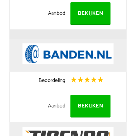
Aanbod
BEKIJKEN
Beoordeling
Aanbod
BEKIJKEN