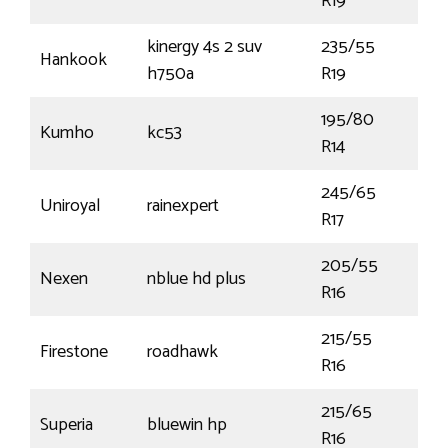
R19
kinergy 4s 2 suv
235/55
Hankook
10
h750a
R19
195/80
Kumho
kc53
106
R14
245/65
Uniroyal
rainexpert
107
R17
205/55
Nexen
nblue hd plus
91V
R16
215/55
Firestone
roadhawk
93V
R16
215/65
Superia
bluewin hp
98
R16