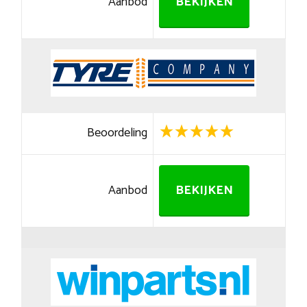
Aanbod
BEKIJKEN
Beoordeling
Aanbod
BEKIJKEN