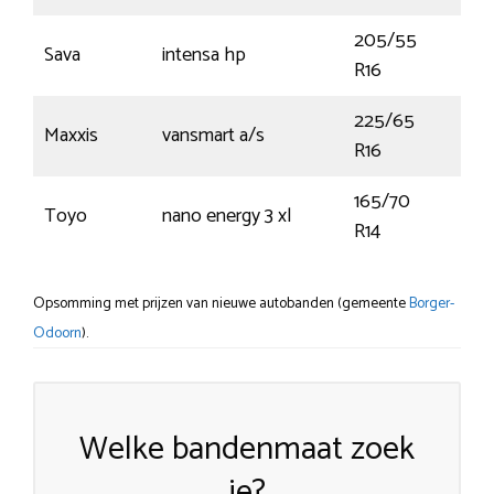
205/55
Sava
intensa hp
91H
R16
225/65
Maxxis
vansmart a/s
112T
R16
165/70
Toyo
nano energy 3 xl
85
R14
Opsomming met prijzen van nieuwe autobanden (gemeente
Borger-
Odoorn
).
Welke bandenmaat zoek
je?