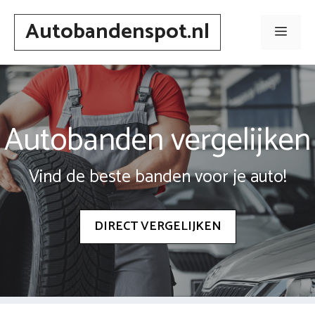
Spring
Autobandenspot.nl
naar
Men
inhoud
Autobanden vergelijken
Vind de beste banden voor je auto!
DIRECT VERGELIJKEN