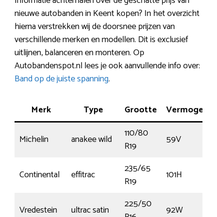
Informatie achterhalen over de geschatte prijs van
nieuwe autobanden in Keent kopen? In het overzicht
hierna verstrekken wij de doorsnee prijzen van
verschillende merken en modellen. Dit is exclusief
uitlijnen, balanceren en monteren. Op
Autobandenspot.nl lees je ook aanvullende info over:
Band op de juiste spanning
.
Merk
Type
Grootte
Vermogen
110/80
Michelin
anakee wild
59V
R19
235/65
Continental
effitrac
101H
R19
225/50
Vredestein
ultrac satin
92W