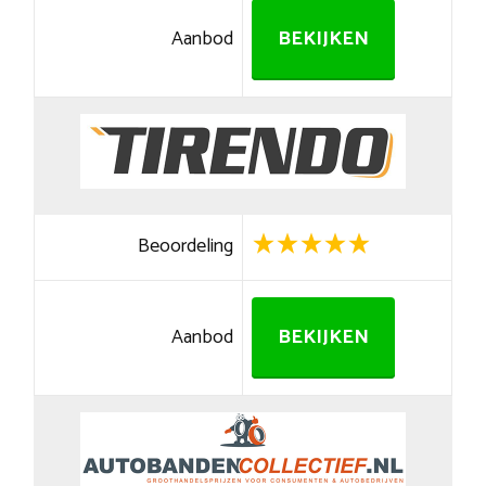
Aanbod
BEKIJKEN
Beoordeling
Aanbod
BEKIJKEN