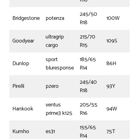
R16
245/50
Bridgestone
potenza
100W
R18
ultragrip
215/70
Goodyear
109S
cargo
R15
sport
185/65
Dunlop
86H
bluresponse
R14
245/40
Pirelli
pzero
93Y
R18
ventus
205/55
Hankook
94W
prime3 k125
R16
155/65
Kumho
es31
75T
R14