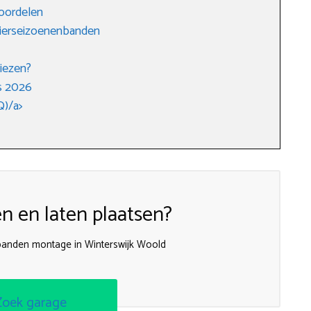
voordelen
vierseizoenenbanden
iezen?
s 2026
Q)/a>
 en laten plaatsen?
anden montage in Winterswijk Woold
Zoek garage