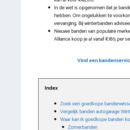
kan al voor €42,00.
In de wet is opgenomen dat je band
hebben. Om ongelukken te voorkomen
vervanging. Bij winterbanden advise
Nieuwe banden van populaire merken
Alliance koop je al vanaf €185 per se
Vind een bandenservic
Index
Zoek een goedkope bandenwissel
Vergelijk banden autogarage Win
Waar kan ik goedkope banden k
Zomerbanden