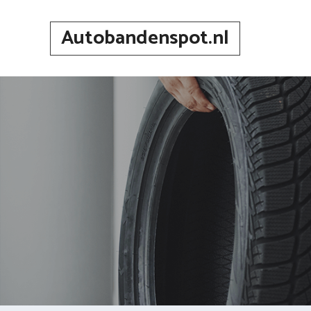
Spring
naar
Autobandenspot.nl
inhoud