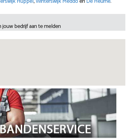
erswijk Huppel
,
Winterswijk Meddo
en
De Heurne
.
 jouw bedrijf aan te melden