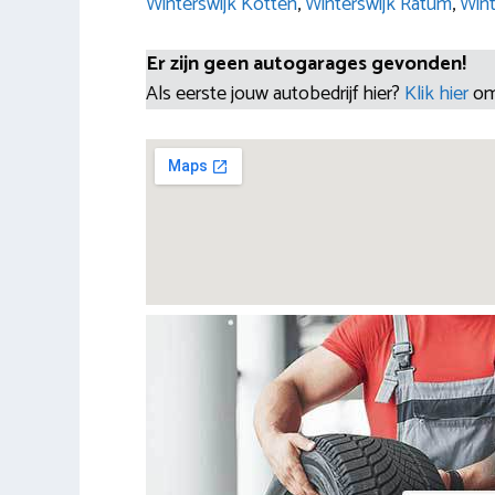
Winterswijk Kotten
,
Winterswijk Ratum
,
Wint
Er zijn geen autogarages gevonden!
Als eerste jouw autobedrijf hier?
Klik hier
om