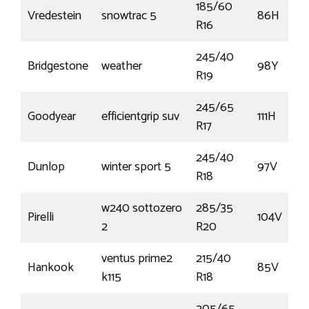
185/60
Vredestein
snowtrac 5
86H
R16
245/40
Bridgestone
weather
98Y
R19
245/65
Goodyear
efficientgrip suv
111H
R17
245/40
Dunlop
winter sport 5
97V
R18
w240 sottozero
285/35
Pirelli
104V
2
R20
ventus prime2
215/40
Hankook
85V
k115
R18