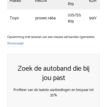
Maxxis
m6011f
62H
R19
225/55
Toyo
proxes r46a
99V
R19
Opsomming met tarieven van een nieuwe set banden (gemeente
Winterswijk
).
Zoek de autoband die bij
jou past
Profiteer van de laatste aanbiedingen en bespaar tot
35%