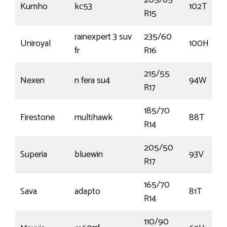
205/65
Kumho
kc53
102T
R15
rainexpert 3 suv
235/60
Uniroyal
100H
fr
R16
215/55
Nexen
n fera su4
94W
R17
185/70
Firestone
multihawk
88T
R14
205/50
Superia
bluewin
93V
R17
165/70
Sava
adapto
81T
R14
110/90