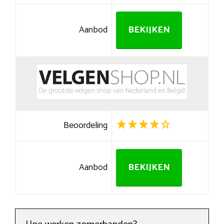
Aanbod
BEKIJKEN
Beoordeling
Aanbod
BEKIJKEN