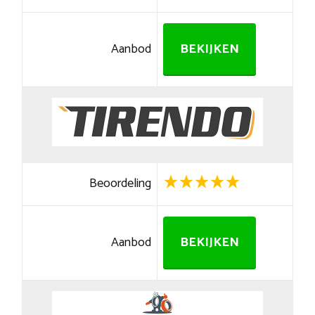
Aanbod
BEKIJKEN
Beoordeling
Aanbod
BEKIJKEN