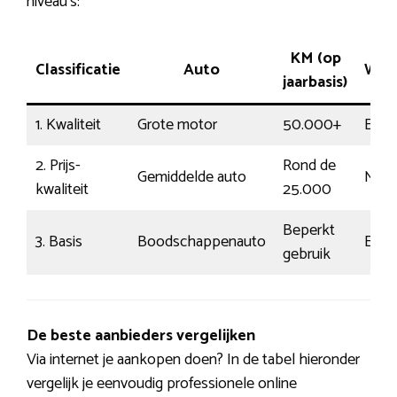
niveau’s:
KM (op
Classificatie
Auto
Weg
jaarbasis)
1. Kwaliteit
Grote motor
50.000+
Ener
2. Prijs-
Rond de
Gemiddelde auto
Moda
kwaliteit
25.000
Beperkt
3. Basis
Boodschappenauto
Eenv
gebruik
De beste aanbieders vergelijken
Via internet je aankopen doen? In de tabel hieronder
vergelijk je eenvoudig professionele online