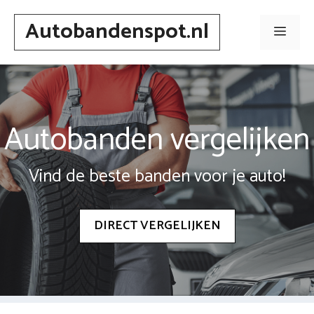
Spring
Autobandenspot.nl
naar
Men
inhoud
Autobanden vergelijken
Vind de beste banden voor je auto!
DIRECT VERGELIJKEN