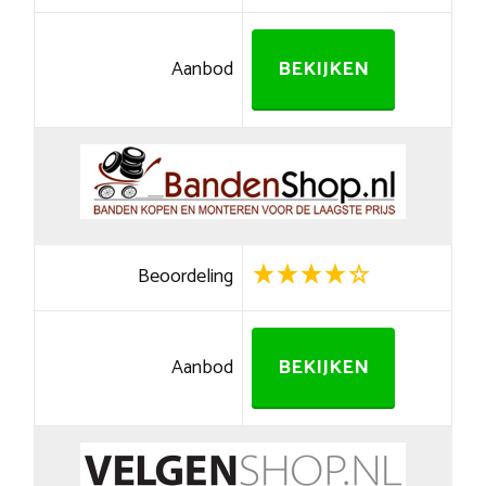
Aanbod
BEKIJKEN
Beoordeling
Aanbod
BEKIJKEN