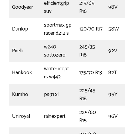
efficientgrip
215/65
Goodyear
98V
suv
R16
sportmax gp
Dunlop
120/70 R17
58W
racer d212 s
w240
245/35
Pirelli
92V
sottozero
R18
winter icept
Hankook
175/70 R13
82T
rs w442
225/45
Kumho
ps91 xl
95Y
R18
225/60
Uniroyal
rainexpert
96V
R15