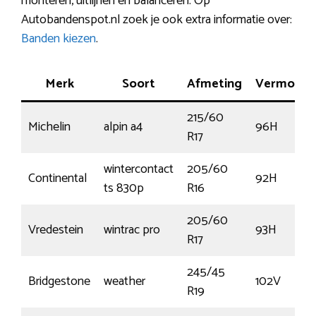
monteren, uitlijnen en balanceren. Op
Autobandenspot.nl zoek je ook extra informatie over:
Banden kiezen
.
Merk
Soort
Afmeting
Vermoge
215/60
Michelin
alpin a4
96H
R17
wintercontact
205/60
Continental
92H
ts 830p
R16
205/60
Vredestein
wintrac pro
93H
R17
245/45
Bridgestone
weather
102V
R19