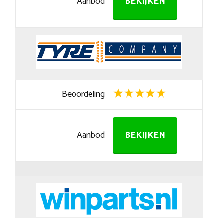
Aanbod
BEKIJKEN
Beoordeling
Aanbod
BEKIJKEN