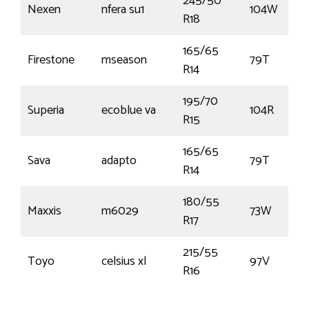
245/50
Nexen
nfera su1
104W
R18
165/65
Firestone
mseason
79T
R14
195/70
Superia
ecoblue va
104R
R15
165/65
Sava
adapto
79T
R14
180/55
Maxxis
m6029
73W
R17
215/55
Toyo
celsius xl
97V
R16