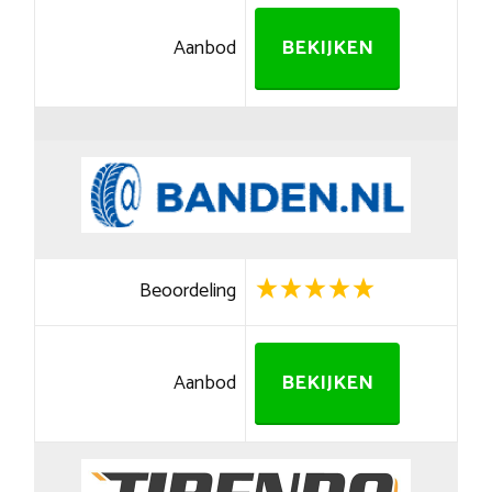
Aanbod
BEKIJKEN
Beoordeling
Aanbod
BEKIJKEN