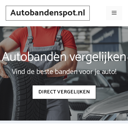
Spring
Autobandenspot.nl
naar
Men
inhoud
Autobanden vergelijken
Vind de beste banden voor je auto!
DIRECT VERGELIJKEN