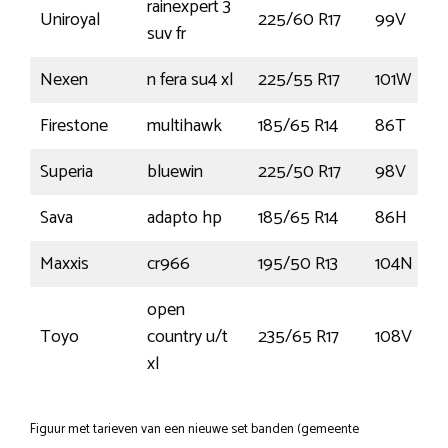
rainexpert 3
Uniroyal
225/60 R17
99V
suv fr
Nexen
n fera su4 xl
225/55 R17
101W
Firestone
multihawk
185/65 R14
86T
Superia
bluewin
225/50 R17
98V
Sava
adapto hp
185/65 R14
86H
Maxxis
cr966
195/50 R13
104N
open
Toyo
country u/t
235/65 R17
108V
xl
Figuur met tarieven van een nieuwe set banden (gemeente