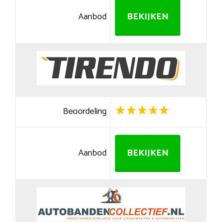
Aanbod
BEKIJKEN
Beoordeling
Aanbod
BEKIJKEN