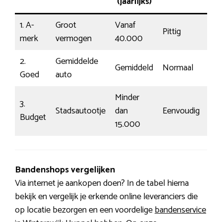
(jaarlijks)
1. A-
Groot
Vanaf
Pittig
182
merk
vermogen
40.000
2.
Gemiddelde
Gemiddeld
Normaal
€1
Goed
auto
Minder
3.
Stadsautootje
dan
Eenvoudig
€6
Budget
15.000
Bandenshops vergelijken
Via internet je aankopen doen? In de tabel hierna
bekijk en vergelijk je erkende online leveranciers die
op locatie bezorgen en een voordelige
bandenservice