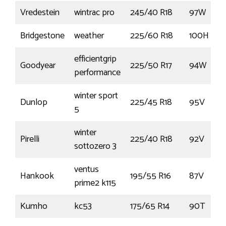
Vredestein
wintrac pro
245/40 R18
97W
Bridgestone
weather
225/60 R18
100H
efficientgrip
Goodyear
225/50 R17
94W
performance
winter sport
Dunlop
225/45 R18
95V
5
winter
Pirelli
225/40 R18
92V
sottozero 3
ventus
Hankook
195/55 R16
87V
prime2 k115
Kumho
kc53
175/65 R14
90T