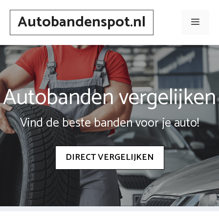
Spring
Autobandenspot.nl
naar
Men
inhoud
Autobanden vergelijken
Vind de beste banden voor je auto!
DIRECT VERGELIJKEN