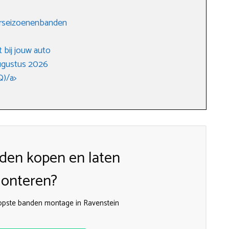
ierseizoenenbanden
 bij jouw auto
ugustus 2026
Q)/a>
den kopen en laten
onteren?
opste banden montage in Ravenstein