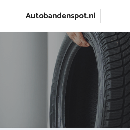
Spring
naar
Autobandenspot.nl
inhoud