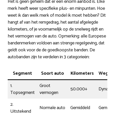
Het is geen geheim dat er een enorm aanbod is. Elke
merk heeft weer specifieke plus- en minpunten. Hoe
weet ik dan welk merk of model ik moet hebben? Dit
hangt af van het remgedrag, het aantal afgelegde
kilometers, of je voornamelijk op de snelweg rijdt en
het vermogen van de auto. Opmerking: alle Europese
bandenmerken voldoen aan strenge regelgeving, dat
geldt ook voor de de goedkoopste banden. De
autobanden zijn te verdelen in 3 categorieën:
Segment
Soort auto
Kilometers
Weglig
1.
Groot
50.000+
Dynamis
Topsegment
vermogen
2.
Normale auto
Gemiddeld
Gemidde
Uitstekend