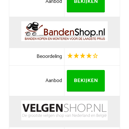
Aanbod
BEKIJKEN
Beoordeling
Aanbod
BEKIJKEN