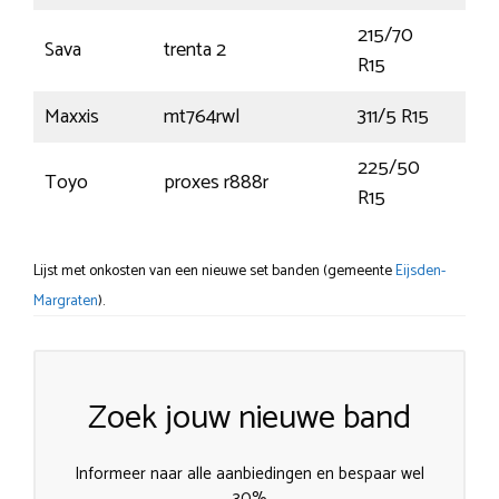
215/70
Sava
trenta 2
109
R15
Maxxis
mt764rwl
311/5 R15
109
225/50
Toyo
proxes r888r
91W
R15
Lijst met onkosten van een nieuwe set banden (gemeente
Eijsden-
Margraten
).
Zoek jouw nieuwe band
Informeer naar alle aanbiedingen en bespaar wel
30%