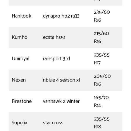
235/60
Hankook
dynapro hp2 ra33
100
R16
215/60
Kumho
ecsta hs51
95
R16
235/55
Uniroyal
rainsport 3 xl
103
R17
205/60
Nexen
nblue 4 season xl
96
R16
165/70
Firestone
vanhawk 2 winter
89R
R14
235/55
Superia
star cross
100
R18