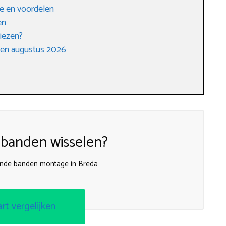
e en voordelen
en
iezen?
gen augustus 2026
 banden wisselen?
zijnde banden montage in Breda
art vergelijken