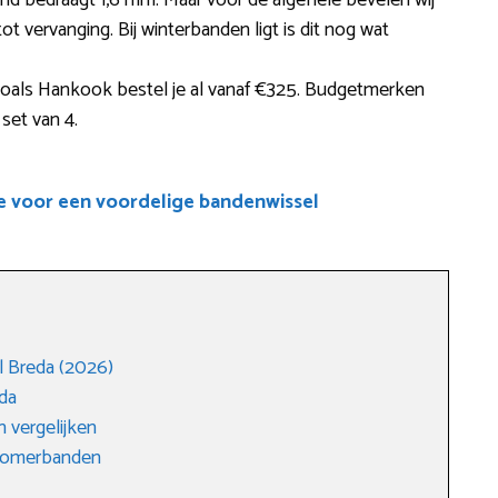
and bedraagt 1,6 mm. Maar voor de algehele bevelen wij
ot vervanging. Bij winterbanden ligt is dit nog wat
oals Hankook bestel je al vanaf €325. Budgetmerken
set van 4.
e voor een voordelige bandenwissel
 Breda (2026)
da
 vergelijken
 zomerbanden