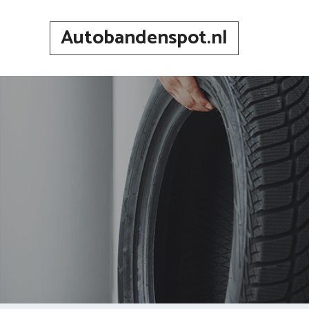
Spring
naar
Autobandenspot.nl
inhoud