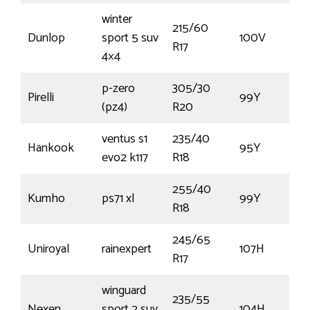
winter
215/60
Dunlop
sport 5 suv
100V
€
R17
4×4
p-zero
305/30
Pirelli
99Y
(pz4)
R20
ventus s1
235/40
Hankook
95Y
evo2 k117
R18
255/40
Kumho
ps71 xl
99Y
€
R18
245/65
Uniroyal
rainexpert
107H
€
R17
winguard
235/55
Nexen
sport 2 suv
104H