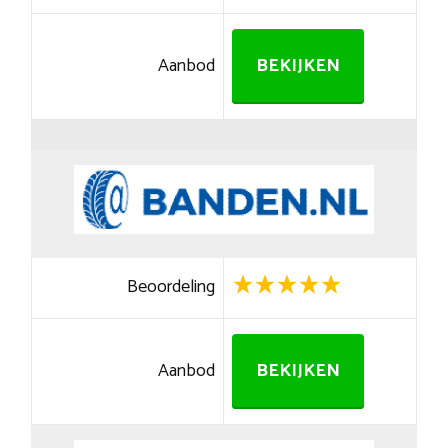
Aanbod
BEKIJKEN
Beoordeling
Aanbod
BEKIJKEN