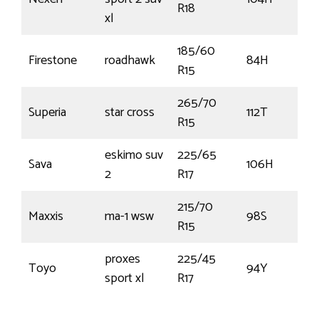
R18
xl
185/60
Firestone
roadhawk
84H
R15
265/70
Superia
star cross
112T
R15
eskimo suv
225/65
Sava
106H
€
2
R17
215/70
Maxxis
ma-1 wsw
98S
€
R15
proxes
225/45
Toyo
94Y
sport xl
R17