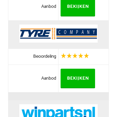
Aanbod
BEKIJKEN
Beoordeling
Aanbod
BEKIJKEN