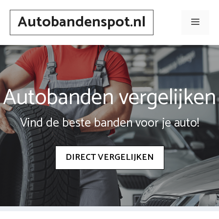
Spring
Autobandenspot.nl
naar
Men
inhoud
Autobanden vergelijken
Vind de beste banden voor je auto!
DIRECT VERGELIJKEN