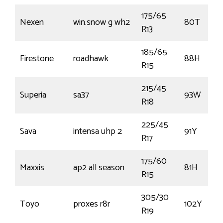
175/65
Nexen
win.snow g wh2
80T
R13
185/65
Firestone
roadhawk
88H
R15
215/45
Superia
sa37
93W
R18
225/45
Sava
intensa uhp 2
91Y
R17
175/60
Maxxis
ap2 all season
81H
R15
305/30
Toyo
proxes r8r
102Y
R19