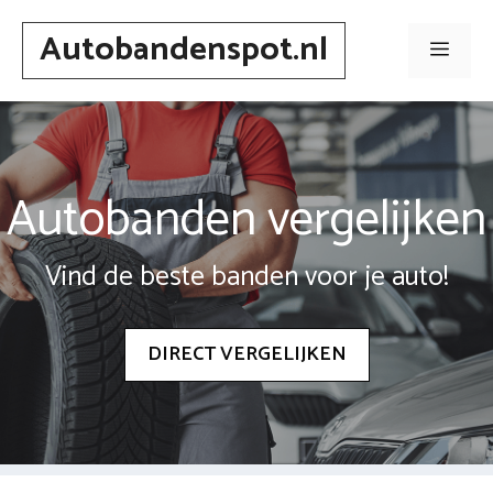
Spring
Autobandenspot.nl
naar
Men
inhoud
Autobanden vergelijken
Vind de beste banden voor je auto!
DIRECT VERGELIJKEN