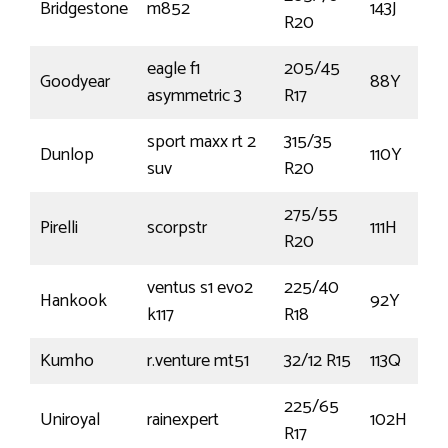
Bridgestone
m852
143J
R20
eagle f1
205/45
Goodyear
88Y
asymmetric 3
R17
sport maxx rt 2
315/35
Dunlop
110Y
suv
R20
275/55
Pirelli
scorpstr
111H
R20
ventus s1 evo2
225/40
Hankook
92Y
k117
R18
Kumho
r.venture mt51
32/12 R15
113Q
225/65
Uniroyal
rainexpert
102H
R17