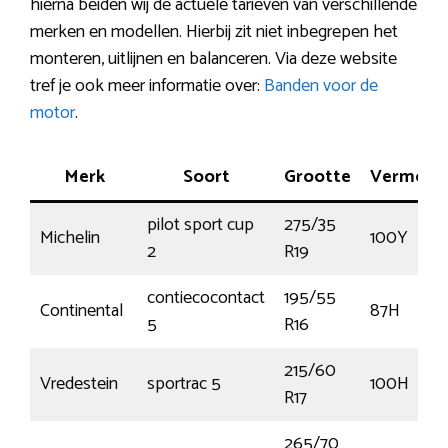
hierna beiden wij de actuele tarieven van verschillende
merken en modellen. Hierbij zit niet inbegrepen het
monteren, uitlijnen en balanceren. Via deze website
tref je ook meer informatie over:
Banden voor de
motor
.
Merk
Soort
Grootte
Vermoge
pilot sport cup
275/35
Michelin
100Y
2
R19
contiecocontact
195/55
Continental
87H
5
R16
215/60
Vredestein
sportrac 5
100H
R17
265/70