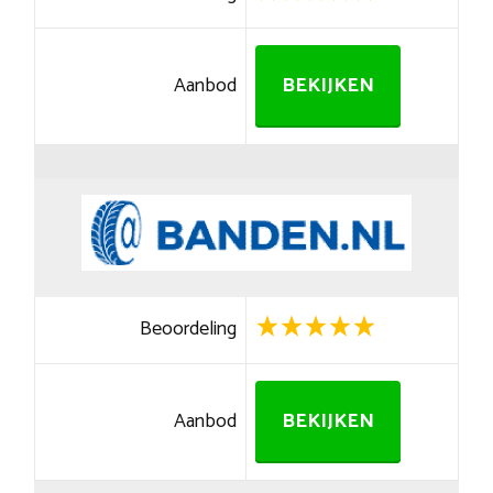
Aanbod
BEKIJKEN
Beoordeling
Aanbod
BEKIJKEN