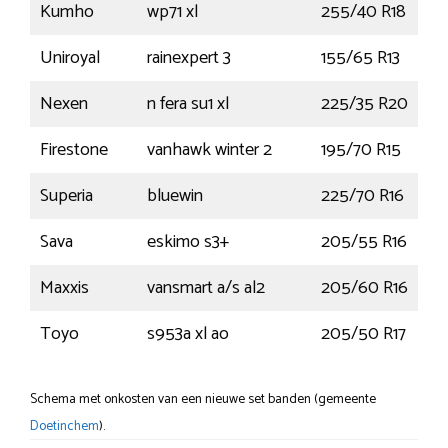
Kumho
wp71 xl
255/40 R18
Uniroyal
rainexpert 3
155/65 R13
7
Nexen
n fera su1 xl
225/35 R20
Firestone
vanhawk winter 2
195/70 R15
1
Superia
bluewin
225/70 R16
1
Sava
eskimo s3+
205/55 R16
9
Maxxis
vansmart a/s al2
205/60 R16
1
Toyo
s953a xl ao
205/50 R17
9
Schema met onkosten van een nieuwe set banden (gemeente
Doetinchem
).