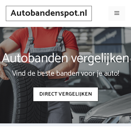
Spring
Autobandenspot.nl
naar
Men
inhoud
Autobanden vergelijken
Vind de beste banden voor je auto!
DIRECT VERGELIJKEN