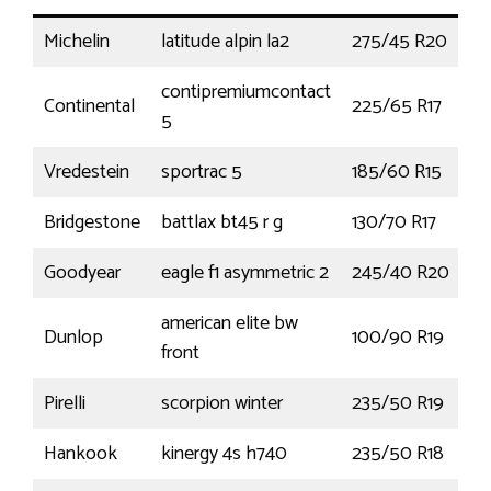
Michelin
latitude alpin la2
275/45 R20
1
contipremiumcontact
Continental
225/65 R17
1
5
Vredestein
sportrac 5
185/60 R15
Bridgestone
battlax bt45 r g
130/70 R17
Goodyear
eagle f1 asymmetric 2
245/40 R20
american elite bw
Dunlop
100/90 R19
5
front
Pirelli
scorpion winter
235/50 R19
1
Hankook
kinergy 4s h740
235/50 R18
1