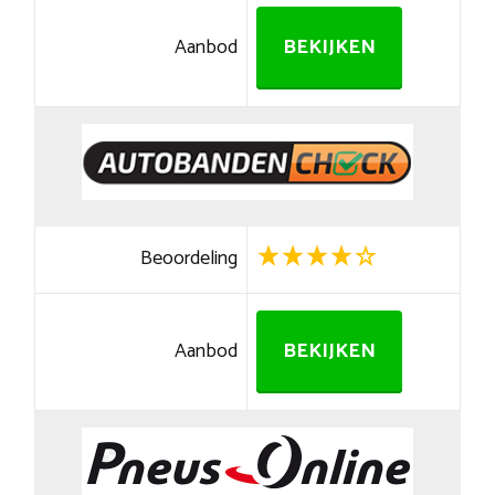
Aanbod
BEKIJKEN
Beoordeling
Aanbod
BEKIJKEN