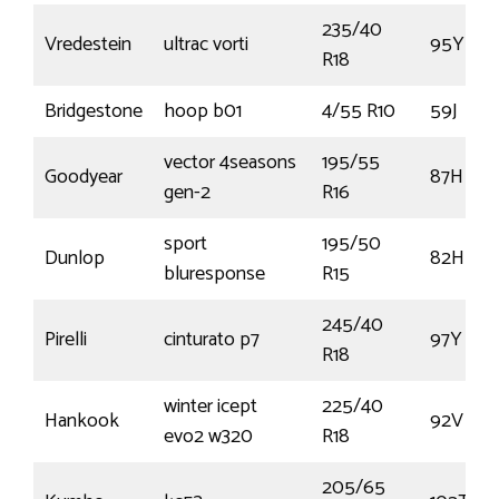
235/40
Vredestein
ultrac vorti
95Y
R18
Bridgestone
hoop b01
4/55 R10
59J
vector 4seasons
195/55
Goodyear
87H
gen-2
R16
sport
195/50
Dunlop
82H
bluresponse
R15
245/40
Pirelli
cinturato p7
97Y
R18
winter icept
225/40
Hankook
92V
evo2 w320
R18
205/65