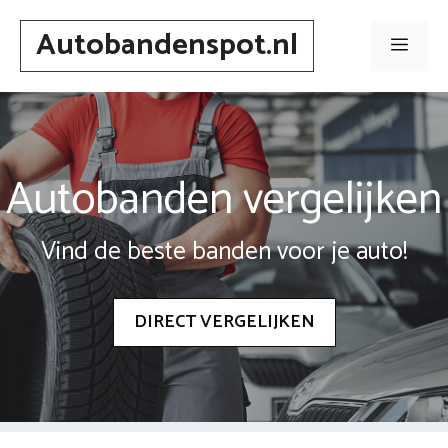
Spring
Autobandenspot.nl
naar
Men
inhoud
Autobanden vergelijken
Vind de beste banden voor je auto!
DIRECT VERGELIJKEN