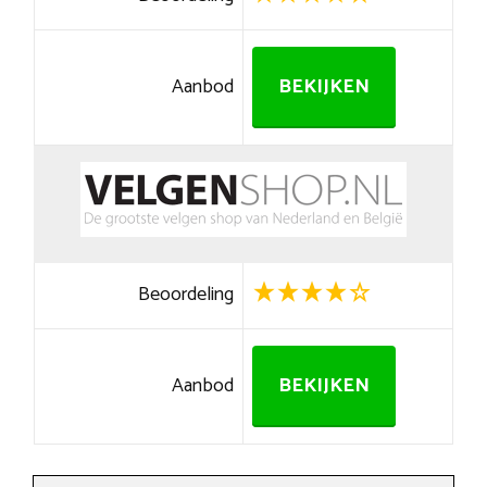
Aanbod
BEKIJKEN
Beoordeling
Aanbod
BEKIJKEN