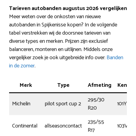
Tarieven autobanden augustus 2026 vergelijken
Meer weten over de onkosten van nieuwe
autobanden in Spijkenisse kopen? In de volgende
tabel verstrekken wij de doorsnee tarieven van
diverse types en merken. Prijzen zijn exclusief
balanceren, monteren en uitlijnen. Middels onze
vergelijker zoek je ook uitgebreide info over:
Banden
in de zomer
.
Merk
Type
Afmeting
Kenme
295/30
Michelin
pilot sport cup 2
101Y
R20
235/55
Continental
allseasoncontact
103V
R17