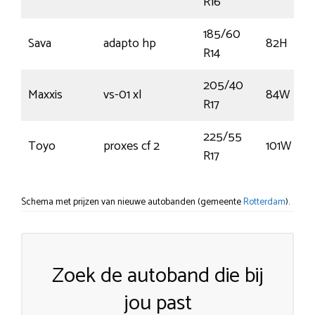
R16
185/60
Sava
adapto hp
82H
R14
205/40
Maxxis
vs-01 xl
84W
R17
225/55
Toyo
proxes cf 2
101W
R17
Schema met prijzen van nieuwe autobanden (gemeente
Rotterdam
).
Zoek de autoband die bij
jou past