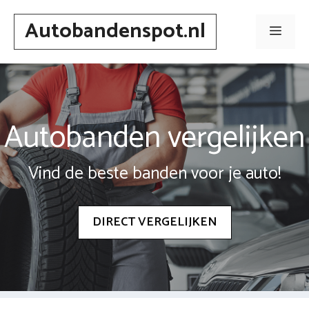
Spring
Autobandenspot.nl
naar
Men
inhoud
Autobanden vergelijken
Vind de beste banden voor je auto!
DIRECT VERGELIJKEN