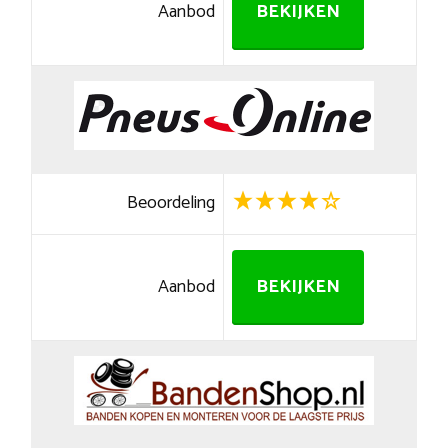
Aanbod
BEKIJKEN
Beoordeling
Aanbod
BEKIJKEN