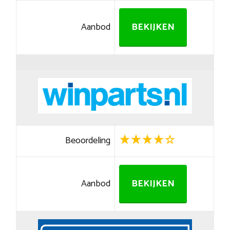
Aanbod
BEKIJKEN
Beoordeling
Aanbod
BEKIJKEN