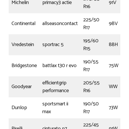
Michelin
primacy3 actie
91V
R16
225/50
Continental
allseasoncontact
98V
R17
195/60
Vredestein
sportrac 5
88H
R15
190/55
Bridgestone
battlax t30 r evo
75W
R17
efficientgrip
205/55
Goodyear
WW
performance
R16
sportsmart ii
190/50
Dunlop
73W
max
R17
225/45
Pirelli
cinturato p7
91W