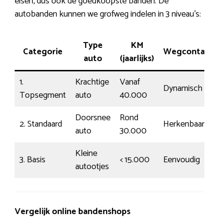
eisen, dus ook de goedkoopste banden. De
autobanden kunnen we grofweg indelen in 3 niveau’s:
Type
KM
Categorie
Wegcontact
auto
(jaarlijks)
1.
Krachtige
Vanaf
Dynamisch
Topsegment
auto
40.000
Doorsnee
Rond
2. Standaard
Herkenbaar
auto
30.000
Kleine
3. Basis
< 15.000
Eenvoudig
autootjes
Vergelijk online bandenshops