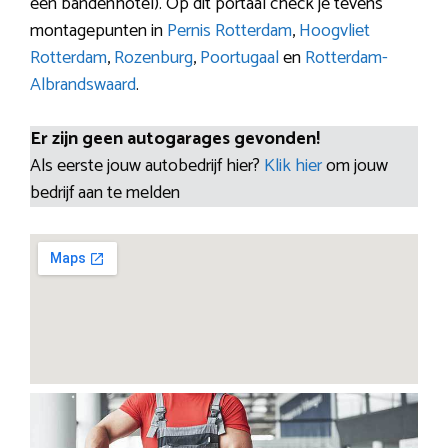
een bandenhotel). Op dit portaal check je tevens
montagepunten in
Pernis Rotterdam
,
Hoogvliet
Rotterdam
,
Rozenburg
,
Poortugaal
en
Rotterdam-
Albrandswaard
.
Er zijn geen autogarages gevonden!
Als eerste jouw autobedrijf hier?
Klik hier
om jouw
bedrijf aan te melden