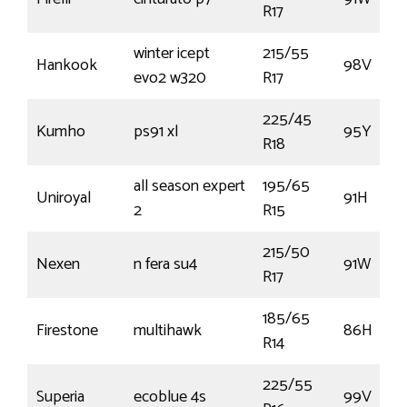
R17
winter icept
215/55
Hankook
98V
evo2 w320
R17
225/45
Kumho
ps91 xl
95Y
R18
all season expert
195/65
Uniroyal
91H
2
R15
215/50
Nexen
n fera su4
91W
R17
185/65
Firestone
multihawk
86H
R14
225/55
Superia
ecoblue 4s
99V