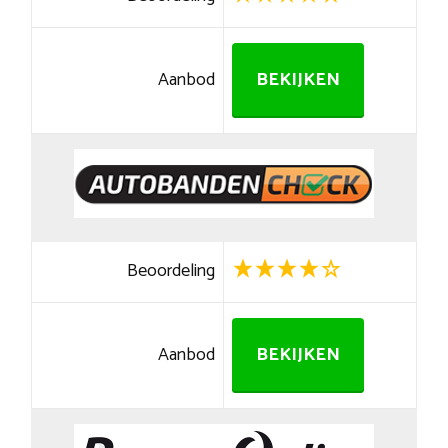
Aanbod
BEKIJKEN
Beoordeling
Aanbod
BEKIJKEN