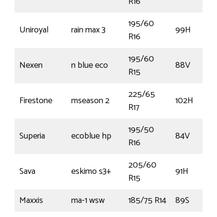
R16
195/60
Uniroyal
rain max 3
99H
R16
195/60
Nexen
n blue eco
88V
R15
225/65
Firestone
mseason 2
102H
R17
195/50
Superia
ecoblue hp
84V
R16
205/60
Sava
eskimo s3+
91H
R15
Maxxis
ma-1 wsw
185/75 R14
89S