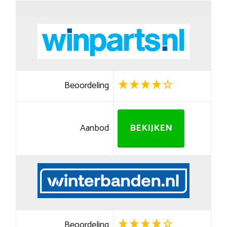
Beoordeling
Aanbod
BEKIJKEN
Beoordeling