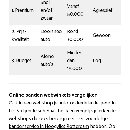
Snel
Vanaf
1. Premium
en/of
Agressief
199
50.000
zwaar
2. Prijs-
Doorsnee
Rond
Gewoon
€10
kwaliteit
auto
30.000
Minder
Kleine
3. Budget
dan
Log
€74
auto’s
15.000
Online banden webwinkels vergelijken
Ook in een webshop je auto-onderdelen kopen? In
het volgende schema check en vergelijk je erkende
webshops die ook bezorgen en een voordelige
bandenservice in Hoogvliet Rotterdam
hebben. Op