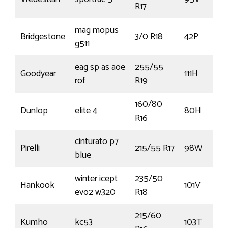
R17
mag mopus
Bridgestone
3/0 R18
42P
g511
eag sp as aoe
255/55
Goodyear
111H
rof
R19
160/80
Dunlop
elite 4
80H
R16
cinturato p7
Pirelli
215/55 R17
98W
blue
winter icept
235/50
Hankook
101V
evo2 w320
R18
215/60
Kumho
kc53
103T