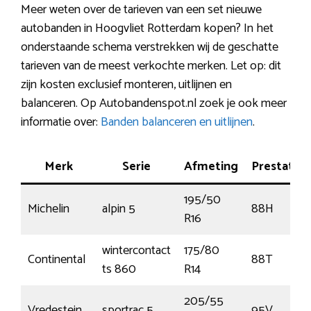
Meer weten over de tarieven van een set nieuwe
autobanden in Hoogvliet Rotterdam kopen? In het
onderstaande schema verstrekken wij de geschatte
tarieven van de meest verkochte merken. Let op: dit
zijn kosten exclusief monteren, uitlijnen en
balanceren. Op Autobandenspot.nl zoek je ook meer
informatie over:
Banden balanceren en uitlijnen
.
Merk
Serie
Afmeting
Prestatie
195/50
Michelin
alpin 5
88H
R16
wintercontact
175/80
Continental
88T
ts 860
R14
205/55
Vredestein
sportrac 5
95V