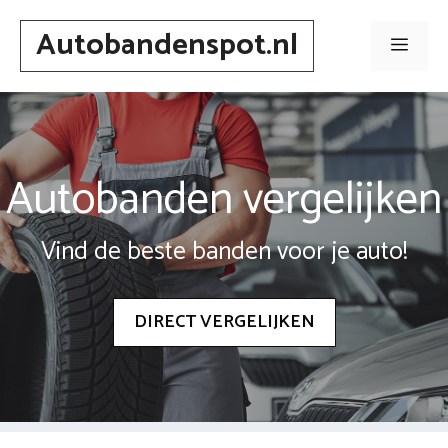
Spring
Autobandenspot.nl
naar
Men
inhoud
Autobanden vergelijken
Vind de beste banden voor je auto!
DIRECT VERGELIJKEN