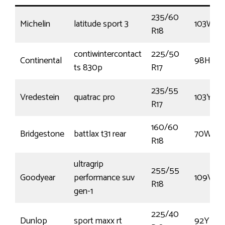
235/60
Michelin
latitude sport 3
103W
R18
contiwintercontact
225/50
Continental
98H
ts 830p
R17
235/55
Vredestein
quatrac pro
103Y
R17
160/60
Bridgestone
battlax t31 rear
70W
R18
ultragrip
255/55
Goodyear
performance suv
109V
R18
gen-1
225/40
Dunlop
sport maxx rt
92Y