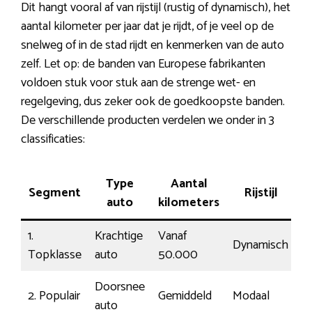
Dit hangt vooral af van rijstijl (rustig of dynamisch), het
aantal kilometer per jaar dat je rijdt, of je veel op de
snelweg of in de stad rijdt en kenmerken van de auto
zelf. Let op: de banden van Europese fabrikanten
voldoen stuk voor stuk aan de strenge wet- en
regelgeving, dus zeker ook de goedkoopste banden.
De verschillende producten verdelen we onder in 3
classificaties:
Type
Aantal
Segment
Rijstijl
K
auto
kilometers
1.
Krachtige
Vanaf
Dynamisch
1
Topklasse
auto
50.000
Doorsnee
2. Populair
Gemiddeld
Modaal
€1
auto