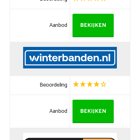
Aanbod
BEKIJKEN
Beoordeling
Aanbod
BEKIJKEN