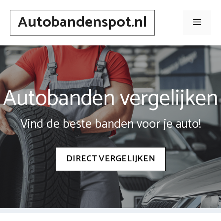
Spring
Autobandenspot.nl
naar
Men
inhoud
Autobanden vergelijken
Vind de beste banden voor je auto!
DIRECT VERGELIJKEN