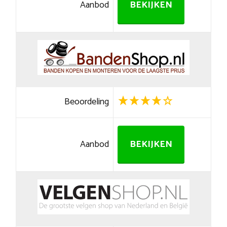
Aanbod
BEKIJKEN
Beoordeling
Aanbod
BEKIJKEN