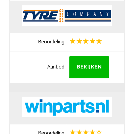
Beoordeling
Aanbod
BEKIJKEN
Beoordeling