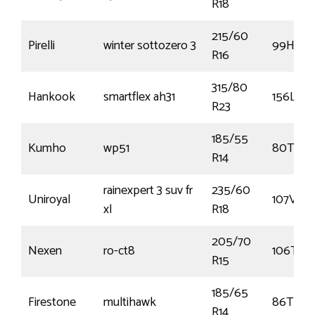
R18
215/60
Pirelli
winter sottozero 3
99H
R16
315/80
Hankook
smartflex ah31
156L
R23
185/55
Kumho
wp51
80T
R14
rainexpert 3 suv fr
235/60
Uniroyal
107V
xl
R18
205/70
Nexen
ro-ct8
106T
R15
185/65
Firestone
multihawk
86T
R14