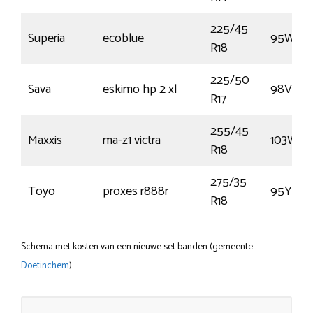
225/45
Superia
ecoblue
95W
R18
225/50
Sava
eskimo hp 2 xl
98V
R17
255/45
Maxxis
ma-z1 victra
103W
R18
275/35
Toyo
proxes r888r
95Y
R18
Schema met kosten van een nieuwe set banden (gemeente
Doetinchem
).