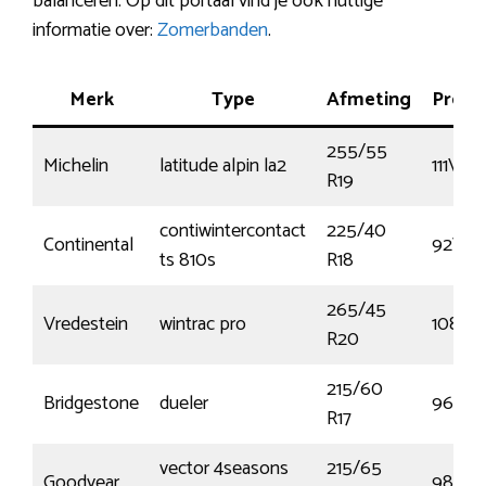
balanceren. Op dit portaal vind je ook nuttige
informatie over:
Zomerbanden
.
Merk
Type
Afmeting
Presta
255/55
Michelin
latitude alpin la2
111V
R19
contiwintercontact
225/40
Continental
92V
ts 810s
R18
265/45
Vredestein
wintrac pro
108V
R20
215/60
Bridgestone
dueler
96H
R17
vector 4seasons
215/65
Goodyear
98H