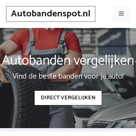
Spring
Autobandenspot.nl
naar
Men
inhoud
Autobanden vergelijken
Vind de beste banden voor je auto!
DIRECT VERGELIJKEN