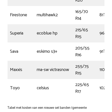
R20
165/70
Firestone
multihawk2
81T
R14
215/65
Superia
ecoblue hp
96H
R15
205/55
Sava
eskimo s3+
91T
R16
255/75
Maxxis
ma-sw victrasnow
110T
R15
225/65
Toyo
celsius
102H
R17
Tabel met kosten van een nieuwe set banden (gemeente