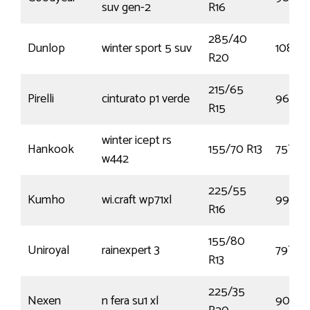
suv gen-2
R16
285/40
Dunlop
winter sport 5 suv
108V
R20
215/65
Pirelli
cinturato p1 verde
96H
R15
winter icept rs
Hankook
155/70 R13
75T
w442
225/55
Kumho
wi.craft wp71xl
99V
R16
155/80
Uniroyal
rainexpert 3
79T
R13
225/35
Nexen
n fera su1 xl
90Y