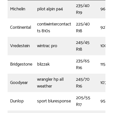
235/40
Michelin
pilot alpin pa4
96W
R19
contiwintercontact
225/40
Continental
92V
ts 810s
R18
245/45
Vredestein
wintrac pro
100V
R18
235/65
Bridgestone
blizzak
115R
R16
wrangler hp all
245/70
Goodyear
107H
weather
R16
205/55
Dunlop
sport bluresponse
95V
R17