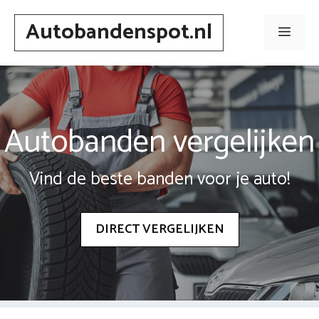
Spring
Autobandenspot.nl
naar
Men
inhoud
Autobanden vergelijken
Vind de beste banden voor je auto!
DIRECT VERGELIJKEN