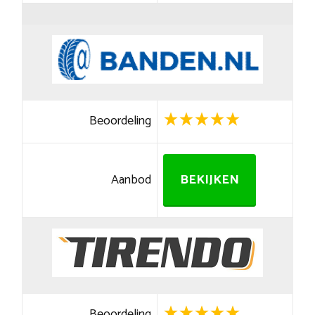
Beoordeling
Aanbod
BEKIJKEN
Beoordeling