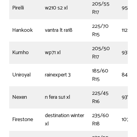
205/55
Pirelli
w210 s2 xl
95H
R17
225/70
Hankook
vantra lt ra18
112S
R15
205/50
Kumho
wp71 xl
93H
R17
185/60
Uniroyal
rainexpert 3
84T
R15
225/45
Nexen
n fera su1 xl
93W
R16
destination winter
235/60
Firestone
107H
xl
R18