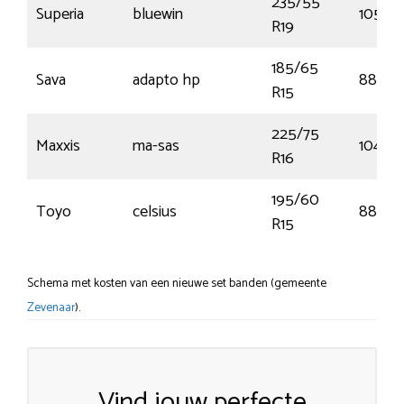
235/55
Superia
bluewin
105H
R19
185/65
Sava
adapto hp
88H
R15
225/75
Maxxis
ma-sas
104H
R16
195/60
Toyo
celsius
88H
R15
Schema met kosten van een nieuwe set banden (gemeente
Zevenaar
).
Vind jouw perfecte