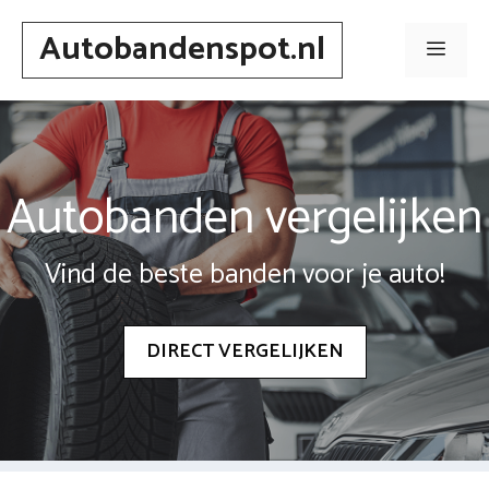
Spring
Autobandenspot.nl
naar
Men
inhoud
Autobanden vergelijken
Vind de beste banden voor je auto!
DIRECT VERGELIJKEN