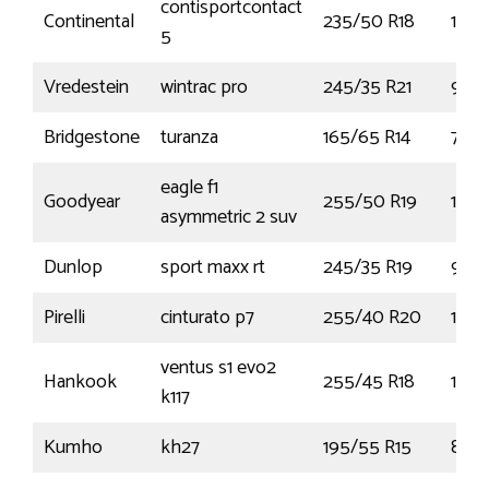
contisportcontact
Continental
235/50 R18
101V
5
Vredestein
wintrac pro
245/35 R21
96Y
Bridgestone
turanza
165/65 R14
79T
eagle f1
Goodyear
255/50 R19
103Y
asymmetric 2 suv
Dunlop
sport maxx rt
245/35 R19
93Y
Pirelli
cinturato p7
255/40 R20
101V
ventus s1 evo2
Hankook
255/45 R18
103Y
k117
Kumho
kh27
195/55 R15
85H