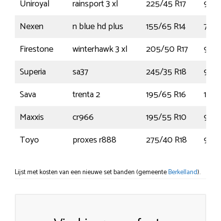
Uniroyal
rainsport 3 xl
225/45 R17
94Y
Nexen
n blue hd plus
155/65 R14
75T
Firestone
winterhawk 3 xl
205/50 R17
93V
Superia
sa37
245/35 R18
92W
Sava
trenta 2
195/65 R16
104
Maxxis
cr966
195/55 R10
98P
Toyo
proxes r888
275/40 R18
99W
Lijst met kosten van een nieuwe set banden (gemeente
Berkelland
).