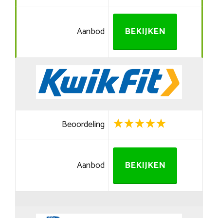
Aanbod
BEKIJKEN
Beoordeling
Aanbod
BEKIJKEN